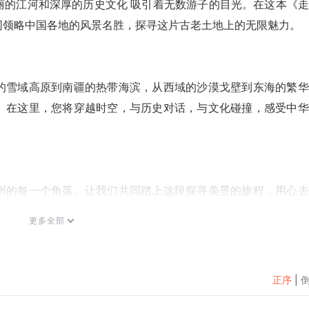
丽的江河和深厚的历史文化 吸引着无数游子的目光。在这本《
同领略中国各地的风景名胜，探寻这片古老土地上的无限魅力。
的雪域高原到南疆的热带海滨，从西域的沙漠戈壁到东海的繁华
。在这里，您将穿越时空，与历史对话，与文化碰撞，感受中华
州的每一个角落。让我们共同踏上这段探寻美景的旅程，用心去
好瞬间。在旅途中，您定会发现更多未知的惊喜，收获更多难忘
更多全部
正序
|
探寻美景的同时，也能感受到中华文化的独特魅力，让旅行成为