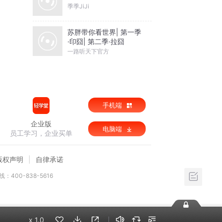
季季JiJi
苏胖带你看世界| 第一季
·印囧| 第二季·拉囧
一路听天下官方
手机端
企业版
电脑端
员工学习，企业买单
版权声明
自律承诺
：400-838-5616
x
1.0