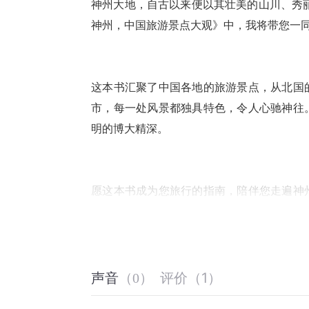
神州大地，自古以来便以其壮美的山川、秀
神州，中国旅游景点大观》中，我将带您一
这本书汇聚了中国各地的旅游景点，从北国
市，每一处风景都独具特色，令人心驰神往
明的博大精深。
愿这本书成为您旅行的指南，陪伴您走遍神
受、去体验、去珍藏这片土地上的每一个美
回忆。
评价
（
1
）
声音
（
0
）
走遍神州，感受中国的壮丽与多彩。愿您在