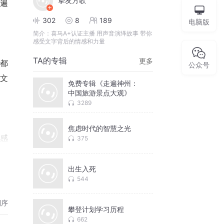
挚友方歌
走遍
302
8
189
电脑版
简介：
喜马A+认证主播 用声音演绎故事 带你
感受文字背后的情感和力量
TA的专辑
更多
都
公众号
文
免费专辑《走遍神州：
中国旅游景点大观》
3289
焦虑时代的智慧之光
感
375
的
出生入死
544
倒序
攀登计划学习历程
一
662