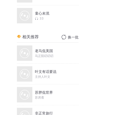
童心未泯
33
相关推荐
换一批
老马侃美国
马正阳叨叨叨
叶文有话要说
主持人叶文
苏胖侃世界
苏房斋
非正常旅行