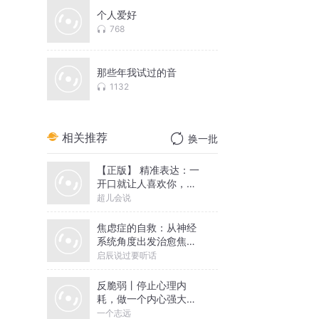
个人爱好
768
那些年我试过的音
1132
相关推荐
换一批
【正版】 精准表达：一
开口就让人喜欢你，情
商沟通必听
超儿会说
焦虑症的自救：从神经
系统角度出发治愈焦虑
症
启辰说过要听话
反脆弱丨停止心理内
耗，做一个内心强大的
人丨一个志远演播
一个志远