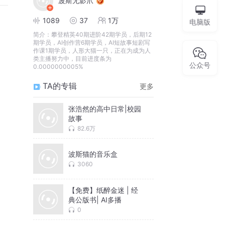
波斯无影爪
1089
37
1万
电脑版
简介：
攀登精英40期进阶42期学员，后期12
期学员，AI创作营6期学员，AI短故事短剧写
作课1期学员，人形大猫一只，正在为成为人
类主播努力中，目前进度条为
公众号
0.0000000005%
TA的专辑
更多
张浩然的高中日常|校园
故事
82.6万
波斯猫的音乐盒
3060
【免费】纸醉金迷 | 经
典公版书| AI多播
0