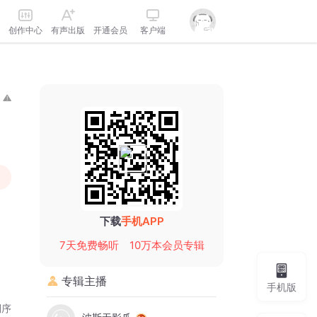
创作中心
有声出版
开通会员
客户端
下载
手机APP
7天免费畅听
10万本会员专辑
专辑主播
手机版
倒序