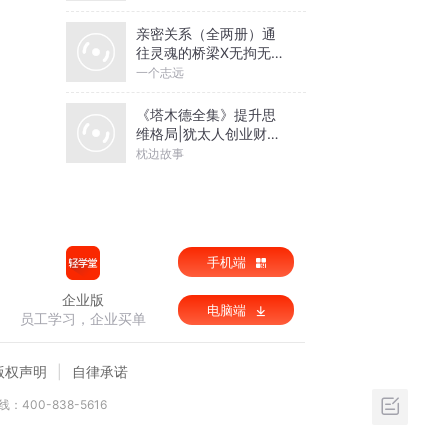
亲密关系（全两册）通
往灵魂的桥梁X无拘无束
的关系丨亲密关系心理
一个志远
学
《塔木德全集》提升思
维格局|犹太人创业财富
圣经
枕边故事
手机端
企业版
电脑端
员工学习，企业买单
版权声明
自律承诺
：400-838-5616