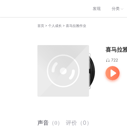
发现
分类
>
>
首页
个人成长
喜马拉雅作业
喜马拉
722
评价
（
0
）
声音
（
0
）