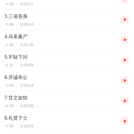
74
02:17
3.三省吾身
44
00:53
4.马革裹尸
46
01:30
5.不耻下问
37
00:55
6.开诚布公
54
02:14
7.甘之如饴
53
02:06
8.礼贤下士
59
02:03