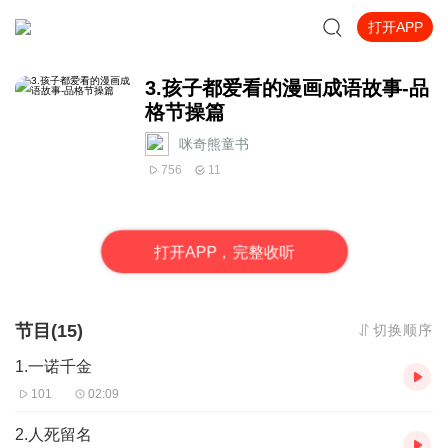
打开APP
3.孩子都爱看的漫画成语故事-品
格节操篇
咪奇熊童书
756
11
打
开
A
P
P，完整收听
节目(15)
切换顺序
1.一诺千金
101
02:09
2.人死留名