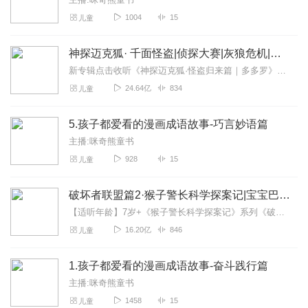
1004
15
儿童
神探迈克狐· 千面怪盗|侦探大赛|灰狼危机|多多罗
新专辑点击收听《神探迈克狐·怪盗归来篇｜多多罗》！！！>>>点击进入主播橱窗购买《神探迈克狐》系列图书吧!<<<多多罗故事【点击前往】收听多多罗其他好玩有趣的故...
24.64亿
834
儿童
5.孩子都爱看的漫画成语故事-巧言妙语篇
主播:咪奇熊童书
928
15
儿童
破坏者联盟篇2·猴子警长科学探案记|宝宝巴士故事
【适听年龄】7岁+《猴子警长科学探案记》系列《破坏者联盟篇1·猴子警长科学探案记》>>>《破坏者联盟篇2·猴子警长科学探案记》>>>《破坏者联盟篇3·猴子警长科...
16.20亿
846
儿童
1.孩子都爱看的漫画成语故事-奋斗践行篇
主播:咪奇熊童书
1458
15
儿童