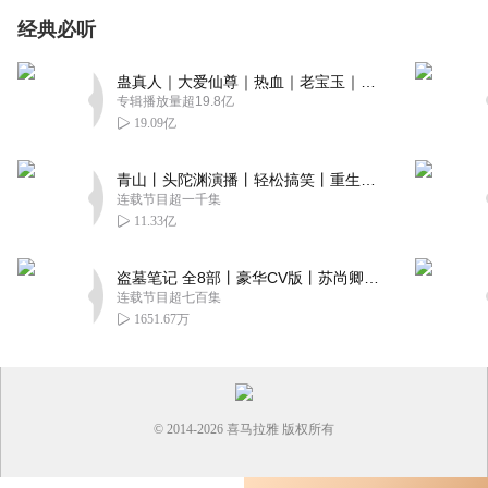
经典必听
蛊真人｜大爱仙尊｜热血｜老宝玉｜多人VIP免费有声剧
专辑播放量超19.8亿
19.09亿
青山丨头陀渊演播丨轻松搞笑丨重生穿越丨古代权谋丨VIP免费 | 多人有声剧
连载节目超一千集
11.33亿
盗墓笔记 全8部丨豪华CV版丨苏尚卿&边江 领衔 多人有声剧丨冠声文化丨南派三叔
连载节目超七百集
1651.67万
© 2014-
2026
喜马拉雅 版权所有