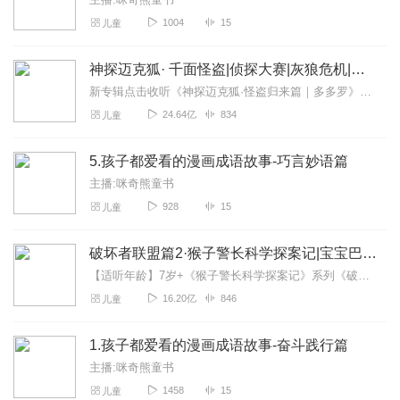
1004
15
儿童
神探迈克狐· 千面怪盗|侦探大赛|灰狼危机|多多罗
新专辑点击收听《神探迈克狐·怪盗归来篇｜多多罗》！！！>>>点击进入主播橱窗购买《神探迈克狐》系列图书吧!<<<多多罗故事【点击前往】收听多多罗其他好玩有趣的故...
24.64亿
834
儿童
5.孩子都爱看的漫画成语故事-巧言妙语篇
主播:咪奇熊童书
928
15
儿童
破坏者联盟篇2·猴子警长科学探案记|宝宝巴士故事
【适听年龄】7岁+《猴子警长科学探案记》系列《破坏者联盟篇1·猴子警长科学探案记》>>>《破坏者联盟篇2·猴子警长科学探案记》>>>《破坏者联盟篇3·猴子警长科...
16.20亿
846
儿童
1.孩子都爱看的漫画成语故事-奋斗践行篇
主播:咪奇熊童书
1458
15
儿童