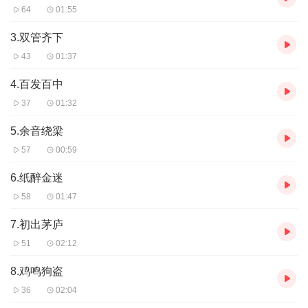
64
01:55
3.双管齐下
43
01:37
4.百发百中
37
01:32
5.余音绕梁
57
00:59
6.纸醉金迷
58
01:47
7.初出茅庐
51
02:12
8.鸡鸣狗盗
36
02:04