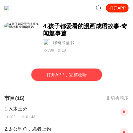
打开APP
4.孩子都爱看的漫画成语故事-奇
闻趣事篇
咪奇熊童书
736
10
打
开
A
P
P，完整收听
节目(15)
切换顺序
1.入木三分
102
01:48
2.太公钓鱼，愿者上钩