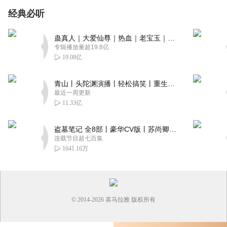
经典必听
蛊真人｜大爱仙尊｜热血｜老宝玉｜多人VIP免费有声剧
专辑播放量超19.8亿
19.08亿
青山丨头陀渊演播丨轻松搞笑丨重生穿越丨古代权谋丨VIP免费 | 多人有声剧
最近一周更新
11.33亿
盗墓笔记 全8部丨豪华CV版丨苏尚卿&边江 领衔 多人有声剧丨冠声文化丨南派三叔
连载节目超七百集
1641.16万
© 2014-
2026
喜马拉雅 版权所有