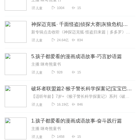
1004
15
儿童
神探迈克狐· 千面怪盗|侦探大赛|灰狼危机|多多罗
新专辑点击收听《神探迈克狐·怪盗归来篇｜多多罗》！！！>>>点击进入主播橱窗购买《神探迈克狐》系列图书吧!<<<多多罗故事【点击前往】收听多多罗其他好玩有趣的故...
24.64亿
834
儿童
5.孩子都爱看的漫画成语故事-巧言妙语篇
主播:咪奇熊童书
928
15
儿童
破坏者联盟篇2·猴子警长科学探案记|宝宝巴士故事
【适听年龄】7岁+《猴子警长科学探案记》系列《破坏者联盟篇1·猴子警长科学探案记》>>>《破坏者联盟篇2·猴子警长科学探案记》>>>《破坏者联盟篇3·猴子警长科...
16.19亿
846
儿童
1.孩子都爱看的漫画成语故事-奋斗践行篇
主播:咪奇熊童书
1458
15
儿童