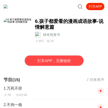
打开APP
6.孩子都爱看的漫画成语故事-说
情解意篇
咪奇熊童书
881
18
打
开
A
P
P，完整收听
节目(15)
切换顺序
1.万死不辞
76
01:54
2.不拘一格