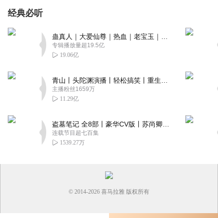
经典必听
蛊真人｜大爱仙尊｜热血｜老宝玉｜多人VIP免费有声剧
专辑播放量超19.5亿
19.06亿
青山丨头陀渊演播丨轻松搞笑丨重生穿越丨古代权谋丨VIP免费 | 多人有声剧
主播粉丝1659万
11.29亿
盗墓笔记 全8部丨豪华CV版丨苏尚卿&边江 领衔 多人有声剧丨冠声文化丨南派三叔
连载节目超七百集
1539.27万
© 2014-
2026
喜马拉雅 版权所有