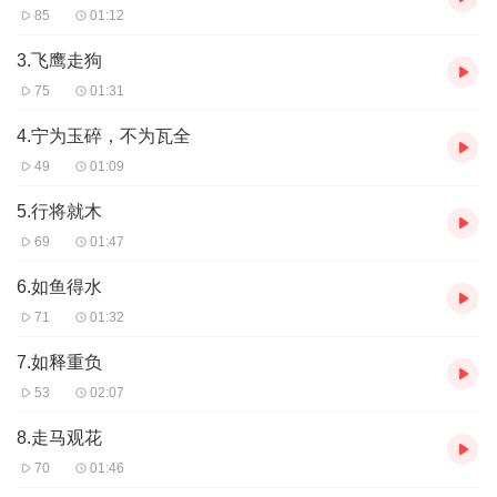
85
01:12
3.飞鹰走狗
75
01:31
4.宁为玉碎，不为瓦全
49
01:09
5.行将就木
69
01:47
6.如鱼得水
71
01:32
7.如释重负
53
02:07
8.走马观花
70
01:46