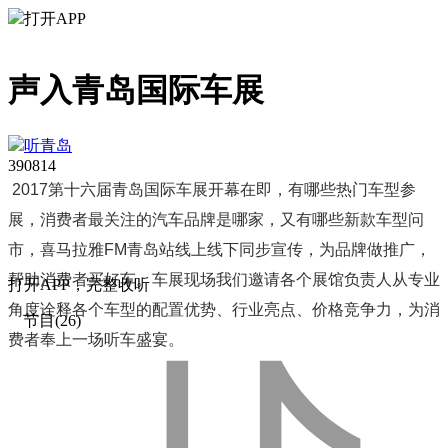
打开APP
声入青岛国际车展
听青岛
3908
14
2017第十六届青岛国际车展开幕在即，有哪些热门车型参
展，消费者最关注的汽车品牌是哪家，又有哪些新款车型问
市，喜马拉雅
FM
青岛站线上线下同步宣传，为品牌做推广，
帮助消费者买好车。车展现场我们邀请各个展馆负责人从专业
打
开
A
P
P，完整收听
角度诠释各个车型的配置优势、行业亮点、价格竞争力，为消
节目(26)
费者奉上一场听车盛宴。