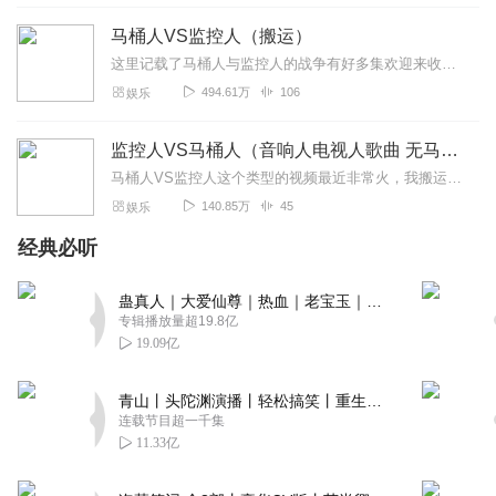
被杀掉了很遗憾
马桶人VS监控人（搬运）
回复
2024-03-22
1
这里记载了马桶人与监控人的战争有好多集欢迎来收听暂时有46集待更新只是搬运想看可以去看正版不强求主播寄语：好听的话加关注订阅点赞评论评价
494.61万
106
娱乐
PC工作室
主播很不错推荐大家听一下。
监控人VS马桶人（音响人电视人歌曲 无马赛克）
回复
2024-02-18
1
马桶人VS监控人这个类型的视频最近非常火，我搬运了一些视频，希望你能喜欢，感谢订阅，感谢支持
140.85万
45
娱乐
日去不回_光梦
经典必听
超赞！大家一定要听呀！
回复
2024-02-14
1
蛊真人｜大爱仙尊｜热血｜老宝玉｜多人VIP免费有声剧
专辑播放量超19.8亿
19.09亿
青山丨头陀渊演播丨轻松搞笑丨重生穿越丨古代权谋丨VIP免费 | 多人有声剧
连载节目超一千集
11.33亿