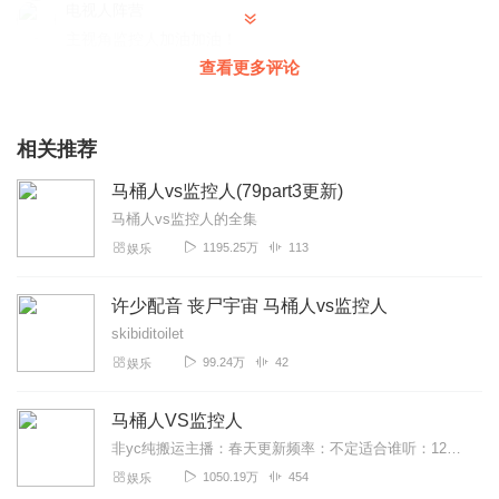
电视人阵营
主视角监控人加油加油！
查看更多评论
回复
2024-10-27
1
某个小哈迷
相关推荐
我来了！！！！！！！！！！！！！
回复
2024-02-18
1
马桶人vs监控人(79part3更新)
马桶人vs监控人的全集
迷茫的咪哩
1195.25万
113
娱乐
超级棒👍👍👍，建议大家都听听
回复
2024-02-14
1
许少配音 丧尸宇宙 马桶人vs监控人
skibiditoilet
1380868jtln
99.24万
42
娱乐
用PC的话就是十分的疯狂，PC的视频搬一下！
回复
2024-09-01
2
马桶人VS监控人
非yc纯搬运主播：春天更新频率：不定适合谁听：12岁以上所有阵营关系：1.人类阵营（等于狼人杀的平民阵营）2.监控阵营（等于狼人杀的神职阵营）3.马桶阵营（等...
饕餮盛宴啊
1050.19万
454
娱乐
健以做出多元宇宙第30集我的觉得泰坦电视人才出了几级就