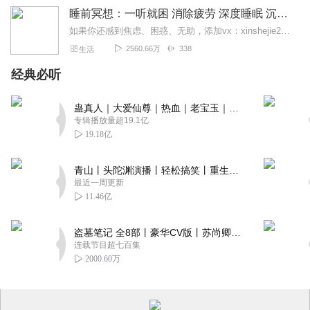
睡前冥想：一听就困 消除疲劳 深度睡眠 沉浸体验
如果你还感到焦虑、困惑、无助，添加vx：xinshejie2018、vx公众号：宣萱心伴，与主播宣萱开启心灵交流之旅，共建温暖的精神家园！如果你喜欢我的内容，请...
2560.66万
338
生活
经典必听
蛊真人｜大爱仙尊｜热血｜老宝玉｜多人VIP免费有声剧
专辑播放量超19.1亿
19.18亿
青山丨头陀渊演播丨轻松搞笑丨重生穿越丨古代权谋丨VIP免费 | 多人有声剧
最近一周更新
11.46亿
盗墓笔记 全8部丨豪华CV版丨苏尚卿&边江 领衔 多人有声剧丨冠声文化丨南派三叔
连载节目超七百集
2000.60万