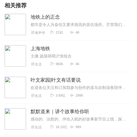
相关推荐
地铁上的正念
都市是令人兴奋但又要求很高的居住场所。尽管我们热爱都市的巨大活力和生活多样性，但每天在通勤时、在人群里、在快节奏生活中穿行的辛劳，都令人感到疲倦和脱节。本书尊...
2192
48
有声书
上海地铁
主播:超级萌萌沪淮组合
9606
46
生活
叶文家园|叶文有话要说
欢迎各位关注和订阅我参与创作的喜马自制深夜陪伴谈话栏目《听你说·百态人声》【听你说·百态人声】每晚直播连线真实人间故事|叶文现场互动中|人间冷暖，抱团取暖每周...
3.69亿
2998
生活
默默道来｜讲个故事给你听
感动的、治愈的、伴你入眠的好故事新节目上线，探索现实世界的无尽魅力，追求对生活的真实记录《听见人间真相》（点击名称，直达专辑）网易人间故事集持续更新中，邀您关注...
16.15亿
989
生活