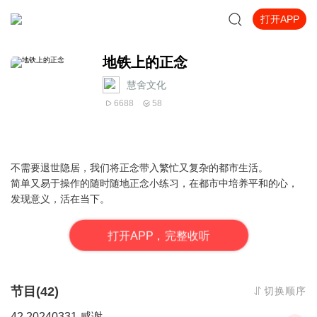
打开APP
地铁上的正念
慧舍文化
6688
58
不需要退世隐居，我们将正念带入繁忙又复杂的都市生活。
简单又易于操作的随时随地正念小练习，在都市中培养平和的心，
发现意义，活在当下。
打
开
A
P
P，完整收听
节目(42)
切换顺序
42 20240331 感谢