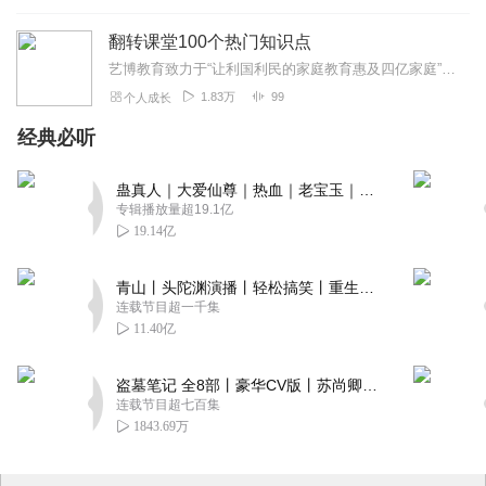
翻转课堂100个热门知识点
艺博教育致力于“让利国利民的家庭教育惠及四亿家庭”，为了推动优质家庭教育资源的共享，让家庭教育成为一项普惠工程，让最好的课程利于每个人，2018年，艺博教育启动...
1.83万
99
个人成长
经典必听
蛊真人｜大爱仙尊｜热血｜老宝玉｜多人VIP免费有声剧
专辑播放量超19.1亿
19.14亿
青山丨头陀渊演播丨轻松搞笑丨重生穿越丨古代权谋丨VIP免费 | 多人有声剧
连载节目超一千集
11.40亿
盗墓笔记 全8部丨豪华CV版丨苏尚卿&边江 领衔 多人有声剧丨冠声文化丨南派三叔
连载节目超七百集
1843.69万