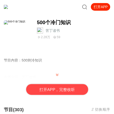
打开APP
500个冷门知识
苦丁读书
2.28万
59
节目内容：500则冷知识
主播介绍：苦丁读书
打
开
A
P
P，完整收听
适合人群：所有人群
节目(303)
切换顺序
你将收获：生活工作中显现很大优势。变很风趣幽默，告别冷场，