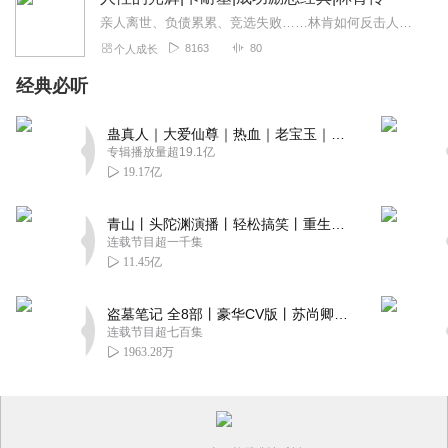
亲人离世、负债累累、竞选失败……林肯如何反击人生绝境？
8163
80
个人成长
经典必听
蛊真人｜大爱仙尊｜热血｜老宝玉｜多人VIP免费有声剧
专辑播放量超19.1亿
19.17亿
青山丨头陀渊演播丨轻松搞笑丨重生穿越丨古代权谋丨VIP免费 | 多人有声剧
连载节目超一千集
11.45亿
盗墓笔记 全8部丨豪华CV版丨苏尚卿&边江 领衔 多人有声剧丨冠声文化丨南派三叔
连载节目超七百集
1963.28万