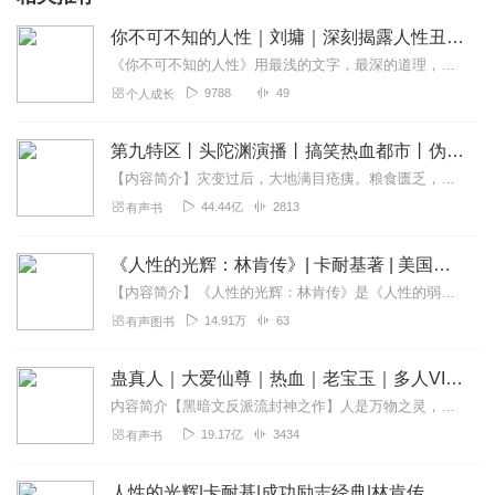
你不可不知的人性｜刘墉｜深刻揭露人性丑恶，但也展现人性本善的光辉
《你不可不知的人性》用最浅的文字，最深的道理，剖析丑恶人性，因为要免于伤害，不可不知；了解人性本善，因为谅解之后，或有包容释然。如果用一个词来形容本书，那就是“...
9788
49
个人成长
第九特区丨头陀渊演播丨搞笑热血都市丨伪戒丨VIP免费多人有声剧
【内容简介】灾变过后，大地满目疮痍。粮食匮乏，资源紧俏，局势混乱……一位从待规划区杀出来的青年，背对着漫天黄沙，孤身来到九区谋生，却不曾想偶然结识三五好友，一念...
44.44亿
2813
有声书
《人性的光辉：林肯传》| 卡耐基著 | 美国史上三大传记
【内容简介】《人性的光辉：林肯传》是《人性的弱点》作者戴尔·卡耐基撰写的美国总统亚伯拉罕林肯的传记，讲述了林肯从一个贫困低微的农家少年，经历无数坎坷和磨难，最终...
14.91万
63
有声图书
蛊真人｜大爱仙尊｜热血｜老宝玉｜多人VIP免费有声剧
内容简介【黑暗文反派流封神之作】人是万物之灵，蛊是天地真精。一个穿越者不断重生的故事。一个养蛊、炼蛊、用蛊的奇特世界。配音组（男角色）老宝玉旁白...
19.17亿
3434
有声书
人性的光辉|卡耐基|成功励志经典|林肯传