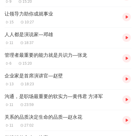
9
15:20
让领导力助你成就事业
15
10:27
人人都是演说家—邓雄
11
18:37
管理者最重要的能力就是共识力—张龙
6
15:20
企业家是首席演讲官—赵壁
13
18:23
沟通，是职场最重要的软实力—黄伟君 方泽军
11
23:59
关系的品质决定生命的品质—赵永花
11
27:02