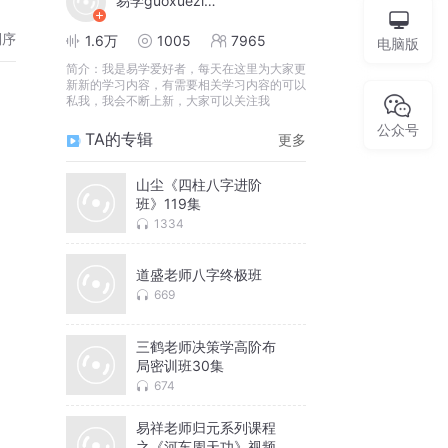
易学guoxueziliao88
倒序
1.6万
1005
7965
电脑版
简介：
我是易学爱好者，每天在这里为大家更
新新的学习内容，有需要相关学习内容的可以
私我，我会不断上新，大家可以关注我
公众号
TA的专辑
更多
山尘《四柱八字进阶
班》119集
1334
道盛老师八字终极班
669
三鹤老师决策学高阶布
局密训班30集
674
易祥老师归元系列课程
之《河车周天功》视频