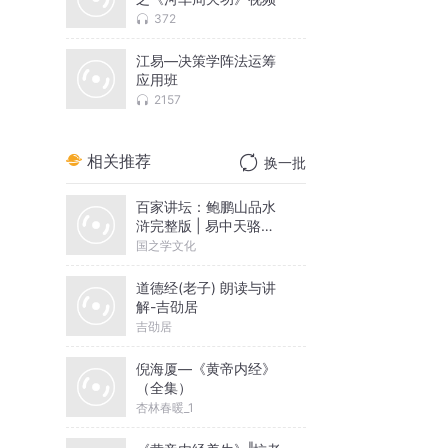
372
江易—决策学阵法运筹
应用班
2157
相关推荐
换一批
百家讲坛：鲍鹏山品水
浒完整版 | 易中天骆玉
明推荐
国之学文化
道德经(老子) 朗读与讲
解-吉劭居
吉劭居
倪海厦—《黄帝内经》
（全集）
杏林春暖_1