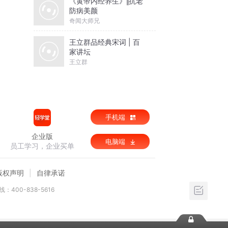
《黄帝内经养生》‖抗老
防病美颜
奇闻大师兄
王立群品经典宋词 | 百
家讲坛
王立群
手机端
企业版
电脑端
员工学习，企业买单
版权声明
自律承诺
：400-838-5616