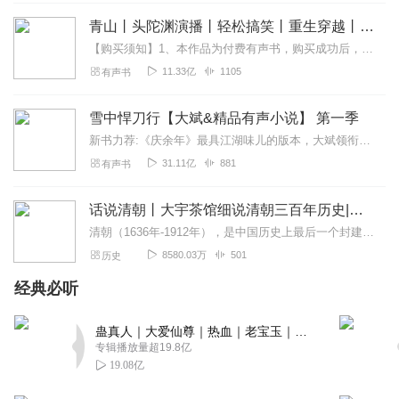
回复
2024-04-13
0
青山丨头陀渊演播丨轻松搞笑丨重生穿越丨古代权谋丨VIP免费 | 多人有声剧
叨叨100
【购买须知】1、本作品为付费有声书，购买成功后，即可收听。2、版权归原作者所有，严禁翻录成任何形式，严禁在任何第三方平台传播，违者将追究其法律责任。3、如在充...
涨知识了，能学会好的历史知识。
11.33亿
1105
有声书
回复
2024-04-08
0
雪中悍刀行【大斌&精品有声小说】 第一季
新书力荐:《庆余年》最具江湖味儿的版本，大斌领衔播讲点击进入【内容简介】有个白狐儿脸，佩双刀绣冬春雷，要做那天下第一。湖底有白发老魁爱吃荤。缺门牙老仆背剑匣。山...
31.11亿
881
有声书
话说清朝丨大宇茶馆细说清朝三百年历史|从努尔哈赤到末代皇帝溥仪|康熙雍正乾隆
清朝（1636年-1912年），是中国历史上最后一个封建王朝，共传十二帝，统治者为爱新觉罗氏。从努尔哈赤建立后金起，总计296年。从皇太极改国号为清起，国祚27...
8580.03万
501
历史
经典必听
蛊真人｜大爱仙尊｜热血｜老宝玉｜多人VIP免费有声剧
专辑播放量超19.8亿
19.08亿