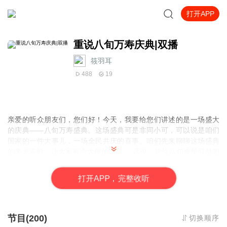
打开APP
重说八旬万寿庆典|双播
筱羽耳
488
19
亲爱的听众朋友们，您们好！今天，我要给您们讲述的是一场盛大
的庆典——八旬万寿盛典。这场盛典可是非同小可，可以说是咱们
国家的一件大事儿，一场全民共庆的喜事。咱们先来聊聊这场盛典
的来龙去脉，让大家有个大概的了解。 话说，这位八旬寿星可是咱
们国家的瑰宝，一位深受人民爱戴的长者。他的一生都在为咱们这
个国家和人民谋福利，可以说是一位真正的伟人。正是因为他的无
打
开
A
P
P，完整收听
私奉献和卓越贡献，才有了这场隆重的八旬万寿盛典。 这场盛典的
规模可谓是空前绝后，全国上下都沉浸在一片欢乐的氛围中。各种
文化表演、艺术展示、美食盛宴等等，应有尽有，让人目不暇接。
这场盛典不仅仅是一场庆祝活动，更是一场文化的盛宴，一次人民
节目(200)
切换顺序
的狂欢。 在这个特殊的日子里，人们纷纷走出家门，共同庆祝这个