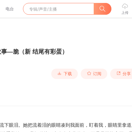
电台
上传
故事—脆（新 结尾有彩蛋）
下载
订阅
分享
流下眼泪。她把流着泪的眼睛凑到我面前，盯着我，眼睛里拿道