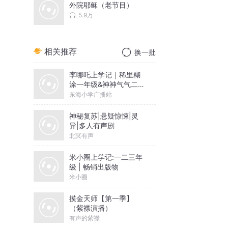
外院耶稣（老节目）
5.9万
相关推荐
换一批
李哪吒上学记｜稀里糊
涂一年级&神神气气二年
级
东海小学广播站
神秘复苏|悬疑惊悚|灵
异|多人有声剧
北冥有声
米小圈上学记:一二三年
级 | 畅销出版物
米小圈
摸金天师【第一季】
（紫襟演播）
有声的紫襟