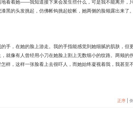
惧地看着她——我知道接下来会发生些什么，可是我不能离开，
把漆黑的头发挑起，仿佛帐钩挑起蚊帐，她两侧的脸颊露出来了
我的手，在她的脸上游走。我的手指能感觉到她细腻的肌肤，但
上，就像有人曾经用小刀在她脸上割上无数细小的纹路。两颊的
管怎样，这样一张脸看上去很吓人，而她始终凝视着我，我甚至
正序
|