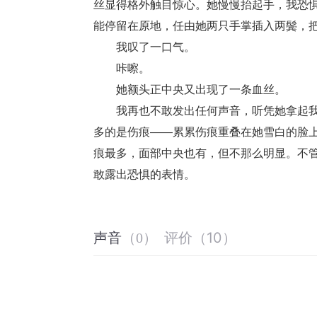
丝显得格外触目惊心。她慢慢抬起手，我恐
能停留在原地，任由她两只手掌插入两鬓，
　　我叹了一口气。
　　咔嚓。
　　她额头正中央又出现了一条血丝。
　　我再也不敢发出任何声音，听凭她拿起
多的是伤痕——累累伤痕重叠在她雪白的脸
痕最多，面部中央也有，但不那么明显。不
敢露出恐惧的表情。
评价
（
10
）
声音
（
0
）