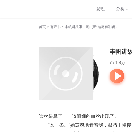
发现
分类
>
>
首页
有声书
丰帆讲故事—脆（新 结尾有彩蛋）
丰帆讲
1.9万
这次是鼻子，一道细细的血丝出现了。
　　“又一条。”她哀怨地看着我，
眼睛
里慢慢