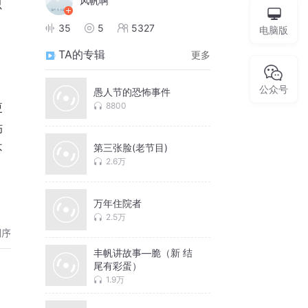
风帆啊
只
。
35
5
5327
电脑版
TA的专辑
更多
公众号
愚人节的恐怖事件
8800
更
伤
第三张脸(老节目)
不
2.6万
万年住院者
2.5万
倒序
丰帆讲故事—脆（新 结
尾有彩蛋）
1.9万