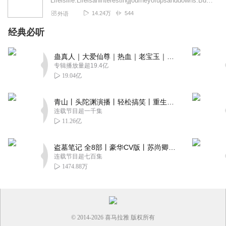
Lifeislife.Lifeisaninterestingjourneyofupsanddowns.Buthowthejourne...
14.24万
544
外语
经典必听
蛊真人｜大爱仙尊｜热血｜老宝玉｜多人VIP免费有声剧
专辑播放量超19.4亿
19.04亿
青山丨头陀渊演播丨轻松搞笑丨重生穿越丨古代权谋丨VIP免费 | 多人有声剧
连载节目超一千集
11.26亿
盗墓笔记 全8部丨豪华CV版丨苏尚卿&边江 领衔 多人有声剧丨冠声文化丨南派三叔
连载节目超七百集
1474.88万
© 2014-
2026
喜马拉雅 版权所有