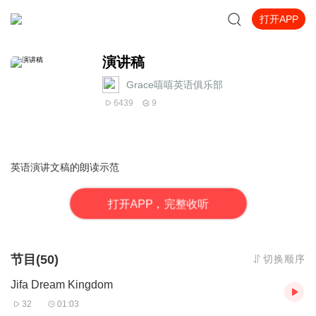
打开APP
演讲稿
Grace嘻嘻英语俱乐部
6439
9
英语演讲文稿的朗读示范
打
开
A
P
P，完整收听
节目(50)
切换顺序
Jifa Dream Kingdom
32
01:03