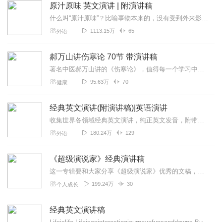
原汁原味 英文演讲 | 附演讲稿
什么叫“原汁原味”？比喻事物本来的，没有受到外来影响的风格。马云爸爸英文讲得很好，但他讲的英文不叫原汁原味。有人要问了，那专辑里为什么要收集王力宏和陈冠希的英文...
1113.15万
65
外语
郝万山讲伤寒论 70节 带演讲稿
著名中医郝万山讲的《伤寒论》，值得每一个学习中医的人学习。本专辑，包含郝万山讲的伤寒论的演讲稿。郝万山教授简介郝万山，男，1944年11月生，北京中医药大...
95.63万
70
健康
经典英文演讲(附演讲稿)|英语演讲
收集世界各领域经典英文演讲，纯正英文发音，附带演讲原文以及部分中文翻译，适合英文爱好者学习英文听力、发音、演讲技巧和演讲者所传达的人生哲学，让我们一起成长！定期...
180.24万
129
外语
《超级演说家》经典演讲稿
这一专辑要和大家分享《超级演说家》优秀的文稿，你们听，我来说，我会用我满腔的热情去演说这些值得让人学习的文稿，感谢大家的认真聆听
199.24万
30
个人成长
经典英文演讲稿