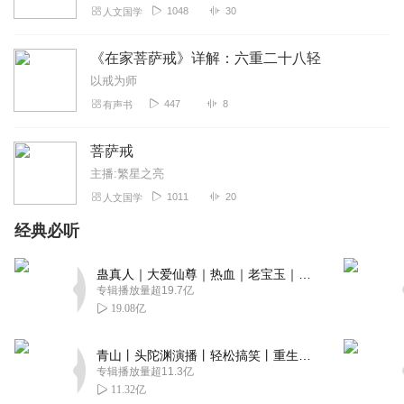
1048
30
人文国学
《在家菩萨戒》详解：六重二十八轻
以戒为师
447
8
有声书
菩萨戒
主播:繁星之亮
1011
20
人文国学
经典必听
蛊真人｜大爱仙尊｜热血｜老宝玉｜多人VIP免费有声剧
专辑播放量超19.7亿
19.08亿
青山丨头陀渊演播丨轻松搞笑丨重生穿越丨古代权谋丨VIP免费 | 多人有声剧
专辑播放量超11.3亿
11.32亿