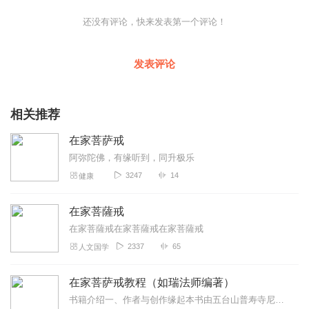
还没有评论，快来发表第一个评论！
发表评论
相关推荐
在家菩萨戒
阿弥陀佛，有缘听到，同升极乐
3247
14
健康
在家菩薩戒
在家菩薩戒在家菩薩戒在家菩薩戒
2337
65
人文国学
在家菩萨戒教程（如瑞法师编著）
书籍介绍一、作者与创作缘起本书由五台山普寿寺尼众佛学院院长如瑞法师编撰是专为当代在家学佛居士打造的居家戒律修学读本。如瑞法师秉承“以华严为宗、戒律为行、净土...