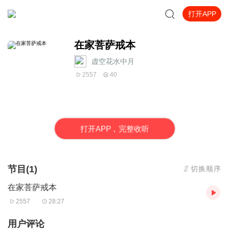
打开APP
在家菩萨戒本
虚空花水中月
2557
40
打
开
A
P
P，完整收听
节目(1)
切换顺序
在家菩萨戒本
2557
28:27
用户评论