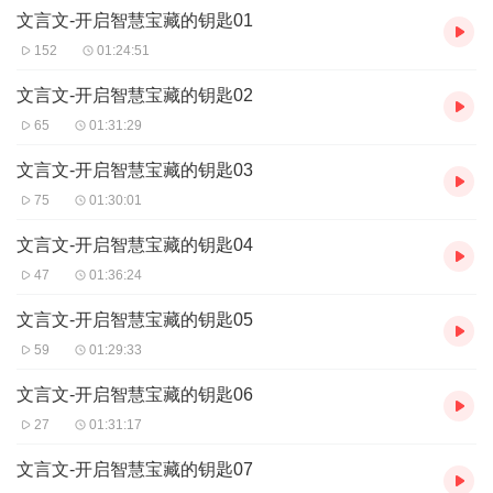
文言文-开启智慧宝藏的钥匙01
文言文的背后蕴含着丰富的哲学思想、政治体制、道德伦理等方面
的内容，是中国古代知识分子进行思想交流和文化抒发的主要方
152
01:24:51
式。通过对文言文的解析，我们可以了解到古代中国人的思想观
念、社会制度和品德修养，欣赏到中华民族的语言之美，领略到古
文言文-开启智慧宝藏的钥匙02
代文学艺术的瑰宝。
65
01:31:29
经典的文言文作品有很多，例如《逍遥游》、《出师表》、《归去
来兮辞》、《滕王阁序》等，每一篇都充满了深沉的思考和独特的
文言文-开启智慧宝藏的钥匙03
艺术魅力。这些作品不仅是中国古代文化的重要组成部分，也是我
75
01:30:01
们今天学习和欣赏的宝贵财富。
文言文-开启智慧宝藏的钥匙04
47
01:36:24
文言文-开启智慧宝藏的钥匙05
59
01:29:33
文言文-开启智慧宝藏的钥匙06
27
01:31:17
文言文-开启智慧宝藏的钥匙07