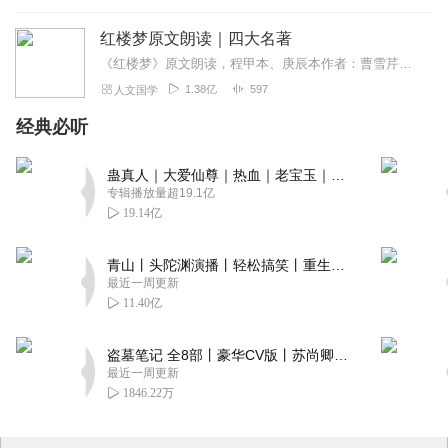
红楼梦原文朗读｜四大名著
《红楼梦》原文朗读，程甲本、庚辰本作者：曹雪芹，朗读：白云出岫、蓝色百合《红楼梦》程甲本和庚辰本是该书两大重要版本。程甲本由程伟元和高鹗于乾隆五十六年（1791...
1.38亿
597
人文国学
经典必听
蛊真人｜大爱仙尊｜热血｜老宝玉｜多人VIP免费有声剧
专辑播放量超19.1亿
19.14亿
青山丨头陀渊演播丨轻松搞笑丨重生穿越丨古代权谋丨VIP免费 | 多人有声剧
最近一周更新
11.40亿
盗墓笔记 全8部丨豪华CV版丨苏尚卿&边江 领衔 多人有声剧丨冠声文化丨南派三叔
最近一周更新
1846.22万