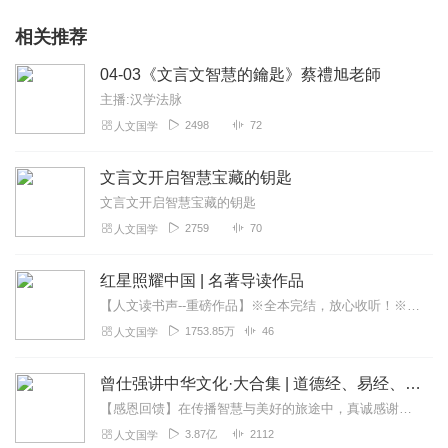
相关推荐
04-03《文言文智慧的鑰匙》蔡禮旭老師
主播:汉学法脉
2498
72
人文国学
文言文开启智慧宝藏的钥匙
文言文开启智慧宝藏的钥匙
2759
70
人文国学
红星照耀中国 | 名著导读作品
【人文读书声--重磅作品】※全本完结，放心收听！※八年级（上）语文教科书名著导读指定作品，同名有声书！※著名翻译家董乐山先生权威中文译本！※人民文学出版...
1753.85万
46
人文国学
曾仕强讲中华文化·大合集 | 道德经、易经、三国演义中的国学
【感恩回馈】在传播智慧与美好的旅途中，真诚感谢每一位伙伴的温暖陪伴与鼎力支持！欢迎曾仕强学堂粉丝听友们入群交流，更多新鲜玩法和福利活动等你！添加微信：zengf...
3.87亿
2112
人文国学