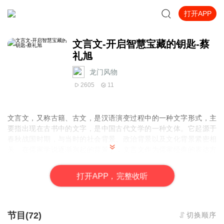
打开APP
文言文-开启智慧宝藏的钥匙-蔡
礼旭
龙门风物
2605
11
文言文，又称古籍、古文，是汉语演变过程中的一种文字形式，主
要指出现在古书中的文字，是中国古代文学的一种文体。它起源于
春秋战国时期，与当时的社会背景、政治背景以及文化背景紧密相
关。在儒家学说逐渐兴起的背景下，文言文作为儒家经典的表达方
式，得到了广泛的运用和推广。
文言文具有独特的文字风格，以古代汉语为主，也有汉英文言文
打
开
A
P
P，完整收听
等，与现代汉语在语法和词汇上有很大的不同。其语法特点主要表
现在词类及词序两方面，有比白话更多的词类活用现象；而词汇则
较为简洁，以单音节词为主。此外，文言文注重典故、骈骊对仗、
音律工整，且不使用标点，行文简练，包含了策、诗、词、曲、八
节目(72)
切换顺序
股、骈文古文等多种文体。