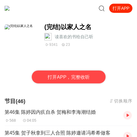
打开APP
(完结)以家人之名
读喜欢的书给自己听
9341
23
打
开
A
P
P，完整收听
节目(46)
切换顺序
第46集 陈婷因内疚自杀 贺梅和李海潮结婚
568
04:05
第45集 贺子秋拿到三人合照 陈婷邀请冯希希做客