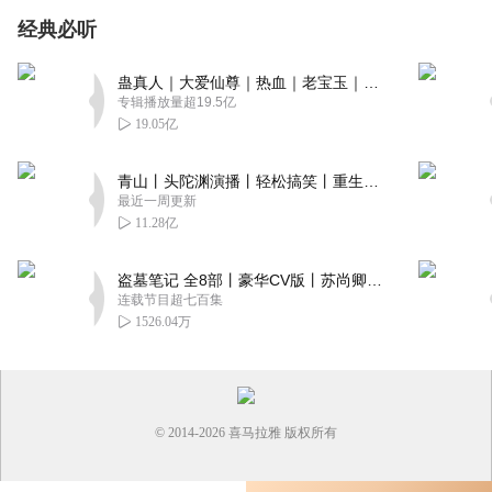
经典必听
蛊真人｜大爱仙尊｜热血｜老宝玉｜多人VIP免费有声剧
专辑播放量超19.5亿
19.05亿
青山丨头陀渊演播丨轻松搞笑丨重生穿越丨古代权谋丨VIP免费 | 多人有声剧
最近一周更新
11.28亿
盗墓笔记 全8部丨豪华CV版丨苏尚卿&边江 领衔 多人有声剧丨冠声文化丨南派三叔
连载节目超七百集
1526.04万
© 2014-
2026
喜马拉雅 版权所有