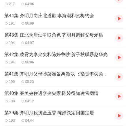
217
04:06
第44集 齐明月向庄北道歉 李海潮和贺梅约会
191
06:09
第43集 庄北为唐灿争取角色 齐明月调解父母矛盾
194
04:07
第42集 凌霄为李尖尖和陈婷争吵 贺子秋联系赵华光
194
06:06
第41集 齐明月父母吵架准备离婚 羽飞指责李尖尖抄袭
196
05:23
第40集 秦美央住进李尖尖家 陈婷得知凌霄病情
188
04:12
第39集 齐明月反抗金玉香 陈婷决定回国定居
193
04:44