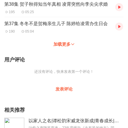
第38集 贺子秋得知当年真相 凌霄突然向李尖尖求婚
195
05:25
第37集 冬冬不是贺梅亲生儿子 陈婷给凌霄办生日会
190
05:04
加载更多
用户评论
还没有评论，快来发表第一个评论！
发表评论
相关推荐
以家人之名|谭松韵宋威龙张新成|青春成长|影视原声
治愈之声随风而来～23年度爆款《去有风的地方》同名多人有声剧全新上线【专辑简介】三个没有血缘关系、在原生家庭遭遇过不同伤痛的孩子，机缘巧合下凑在一起成为了兄妹。...