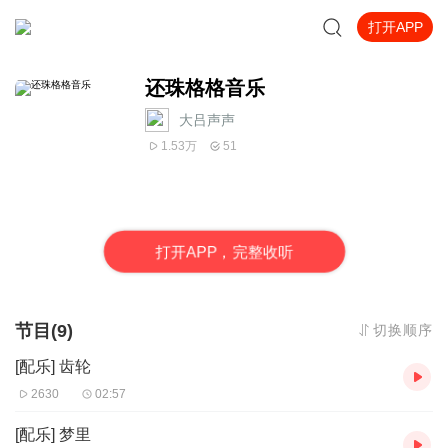
打开APP
还珠格格音乐
大吕声声
1.53万
51
打
开
A
P
P，完整收听
节目(9)
切换顺序
[配乐] 齿轮
2630
02:57
[配乐] 梦里