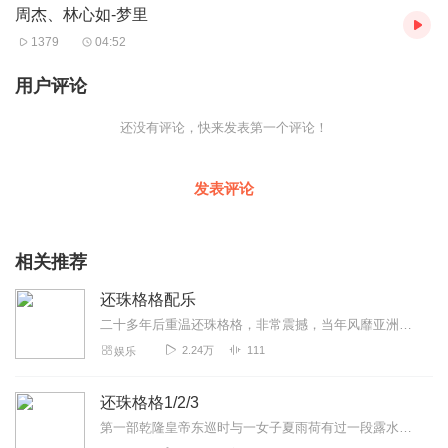
周杰、林心如-梦里
1379
04:52
用户评论
还没有评论，快来发表第一个评论！
发表评论
相关推荐
还珠格格配乐
二十多年后重温还珠格格，非常震撼，当年风靡亚洲的电视剧拍的真好，音乐真好。尤其是《当》《自从有了你》这种充满“精气神”的大气魄歌曲，非常符合千禧年时候人们的那种...
2.24万
111
娱乐
还珠格格1/2/3
第一部乾隆皇帝东巡时与一女子夏雨荷有过一段露水姻缘，后雨荷生下一女夏紫薇而乾隆并不知情。多年后，雨荷病逝。紫薇携丫环金锁带着当年乾隆留下的信物，从济南千里迢迢到...