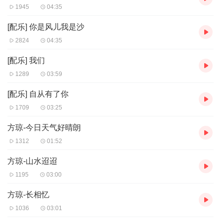
1945
04:35
[配乐] 你是风儿我是沙
2824
04:35
[配乐] 我们
1289
03:59
[配乐] 自从有了你
1709
03:25
方琼-今日天气好晴朗
1312
01:52
方琼-山水迢迢
1195
03:00
方琼-长相忆
1036
03:01