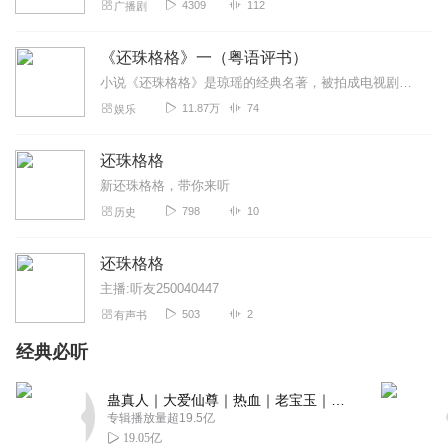
4309
112
广播剧
《还珠格格》一（粤语评书）
小说《还珠格格》是琼瑶的经典名著，被拍成电视剧是许多80后的童年回忆。主要讲述混迹市井街头的小燕子和多才多艺的紫薇，偶然在京城相识相惜。然而命运弄人，假格格小燕...
11.87万
74
娱乐
还珠格格
新还珠格格，带你来听
798
10
历史
还珠格格
主播:听友250040447
503
2
有声书
经典必听
蛊真人｜大爱仙尊｜热血｜老宝玉｜多人VIP免费有声剧
专辑播放量超19.5亿
19.05亿