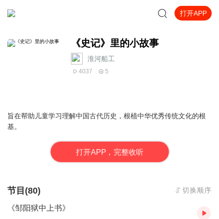
打开APP
《史记》里的小故事
淮河船工
4037
5
旨在帮助儿童学习理解中国古代历史，根植中华优秀传统文化的根
基。
打
开
A
P
P，完整收听
节目(80)
切换顺序
《邹阳狱中上书》