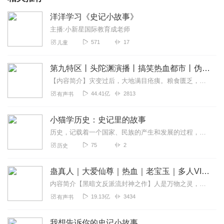
洋洋学习《史记小故事》
主播:小新星国际教育成老师
571
17
儿童
第九特区丨头陀渊演播丨搞笑热血都市丨伪戒丨VIP免费多人有声剧
【内容简介】灾变过后，大地满目疮痍。粮食匮乏，资源紧俏，局势混乱……一位从待规划区杀出来的青年，背对着漫天黄沙，孤身来到九区谋生，却不曾想偶然结识三五好友，一念...
44.41亿
2813
有声书
小猫学历史：史记里的故事
历史，记载着一个国家、民族的产生和发展的过程，蕴藏着一个国家、民族的精神和智慧，昭示着一个国家、民族的兴旺更替的客观规律。述一代历史，记一朝兴衰，褒一代英豪，贬...
75
2
历史
蛊真人｜大爱仙尊｜热血｜老宝玉｜多人VIP免费有声剧
内容简介【黑暗文反派流封神之作】人是万物之灵，蛊是天地真精。一个穿越者不断重生的故事。一个养蛊、炼蛊、用蛊的奇特世界。配音组（男角色）老宝玉旁白...
19.13亿
3434
有声书
我想告诉你的史记小故事