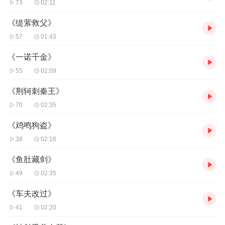
73
02:11
《缇萦救父》
57
01:43
《一诺千金》
55
02:09
《荆轲刺秦王》
70
02:35
《鸡鸣狗盗》
38
02:16
《鱼肚藏剑》
49
02:35
《车夫改过》
41
02:20