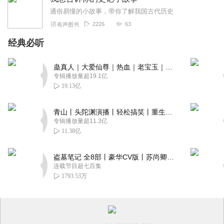
通俗易懂的小故事，带你了解我国古代历史
2226
63
有声图书
经典必听
蛊真人｜大爱仙尊｜热血｜老宝玉｜多人VIP免费有声剧
专辑播放量超19.1亿
19.13亿
青山丨头陀渊演播丨轻松搞笑丨重生穿越丨古代权谋丨VIP免费 | 多人有声剧
专辑播放量超11.3亿
11.38亿
盗墓笔记 全8部丨豪华CV版丨苏尚卿&边江 领衔 多人有声剧丨冠声文化丨南派三叔
连载节目超七百集
1793.53万