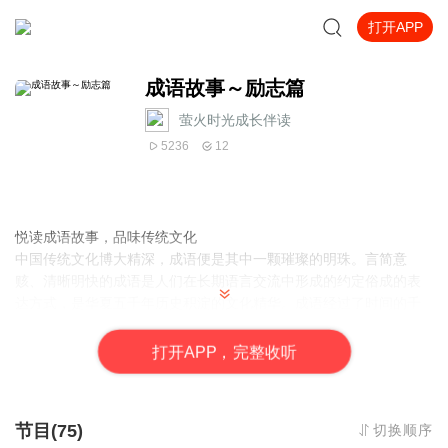
打开APP
成语故事～励志篇
萤火时光成长伴读
5236
12
悦读成语故事，品味传统文化
中国传统文化博大精深，成语便是其中一颗璀璨的明珠。言简意
赅、清晰明快的成语是人们在长期语言交流中形成的约定俗成的表
达方式，是华夏五千年历史积淀的文化精华。成语经过了时间的千
锤百炼，具有深刻的思想内涵和丰富的表现力。学习并掌握成语，
不仅利于语言学习，还能有效地提升我们的人文修养。
打
开
A
P
P，完整收听
节目(75)
切换顺序