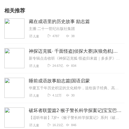
相关推荐
藏在成语里的历史故事 励志篇
主播:二十一世纪出版社集团
4787
38
儿童
神探迈克狐· 千面怪盗|侦探大赛|灰狼危机|多多罗
新专辑点击收听《神探迈克狐·怪盗归来篇｜多多罗》！！！>>>点击进入主播橱窗购买《神探迈克狐》系列图书吧!<<<多多罗故事【点击前往】收听多多罗其他好玩有趣的故...
24.67亿
834
儿童
睡前成语故事励志篇|国语启蒙
华夏五千年历史积淀的文化精华，送给孩子经典、高贵的智慧。...
4.12万
30
儿童
破坏者联盟篇2·猴子警长科学探案记|宝宝巴士故事
【适听年龄】7岁+《猴子警长科学探案记》系列《破坏者联盟篇1·猴子警长科学探案记》>>>《破坏者联盟篇2·猴子警长科学探案记》>>>《破坏者联盟篇3·猴子警长科...
16.21亿
846
儿童