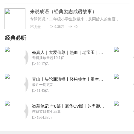
来说成语（经典励志成语故事）
专辑简况：二年级小学生张紫来，从同龄人的角度，为小伙伴们讲述与学习和成长密切关联的经典励志成语故事。全集汇集了40个成语故事，每篇都从脍炙人口的经典故事中徐徐...
9.38万
40
儿童
经典必听
蛊真人｜大爱仙尊｜热血｜老宝玉｜多人VIP免费有声剧
专辑播放量超19.1亿
19.17亿
青山丨头陀渊演播丨轻松搞笑丨重生穿越丨古代权谋丨VIP免费 | 多人有声剧
最近一周更新
11.45亿
盗墓笔记 全8部丨豪华CV版丨苏尚卿&边江 领衔 多人有声剧丨冠声文化丨南派三叔
连载节目超七百集
1964.38万