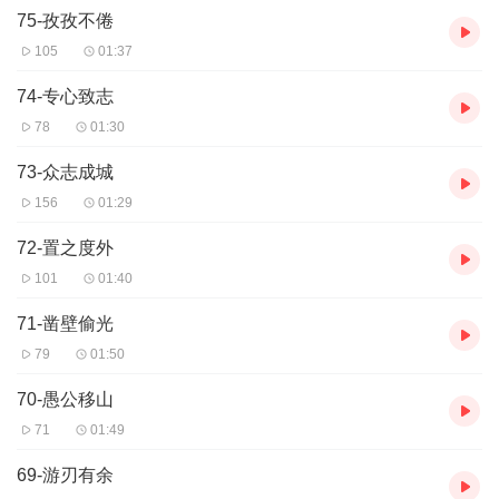
75-孜孜不倦
105
01:37
74-专心致志
78
01:30
73-众志成城
156
01:29
72-置之度外
101
01:40
71-凿壁偷光
79
01:50
70-愚公移山
71
01:49
69-游刃有余