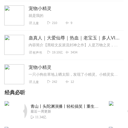
静品书香_嫣然有声
宠物小精灵
(⊙o⊙)哇，主播大大的声音好好听，后期制作精良，代入感
超前，有种身临其境的感觉，快来一起听听吧！给主播大大
就是我的
点赞！！！
210
9
儿童
回复
2024-05-01
2
蛊真人｜大爱仙尊｜热血｜老宝玉｜多人VIP免费有声剧
小公子花花
内容简介【黑暗文反派流封神之作】人是万物之灵，蛊是天地真精。一个穿越者不断重生的故事。一个养蛊、炼蛊、用蛊的奇特世界。配音组（男角色）老宝玉旁白...
打怪升级爆系统，明明这么热血的故事，却带着一丢丢得可
19.10亿
3434
有声书
耐，宠物小精灵黑暗巨头，巨头和小精灵的反差，戳到了
回复
2024-05-07
宠物小精灵
1
一只小狗在草地上晒太阳，发现了小精灵。小精灵实现了小狗的梦想
焰火维奈斯
242
12
儿童
一开始听还以为是恐怖悬疑，结果是奇幻类剧啊，跟我小时
经典必听
候看的宠物小精灵不是一个样子啊，播的挺好的，可以听下
去
青山丨头陀渊演播丨轻松搞笑丨重生穿越丨古代权谋丨VIP免费 | 多人有声剧
回复
2024-05-06
1
最近一周更新
11.34亿
林微_艺星