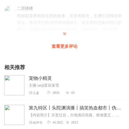
二层楼楼
很精彩异界精灵世界的故事，非常有新意，主播们演绎非常
专业，将精灵们的演绎得栩栩如生，甚至都能想象到他们的
表情，后期的音乐配得也非常好听，总体来说，值得推荐
回复
2024-05-07
2
查看更多评论
声谷幽兰
第一次听这种题材，很有意思，精灵宝可丽的世界有奇幻，
有黑暗。在黑暗的精灵世界里将如何生存下去...那就来听剧
相关推荐
吧！
宠物小精灵
回复
2024-05-02
2
主播:wsjt星辰落雪
3809
65
儿童
恰如清风
真是不错的一部小说，内容超级精彩，人物也特别鲜活，超
第九特区丨头陀渊演播丨搞笑热血都市丨伪戒丨VIP免费多人有声剧
级超级爱听呢
【内容简介】灾变过后，大地满目疮痍。粮食匮乏，资源紧俏，局势混乱……一位从待规划区杀出来的青年，背对着漫天黄沙，孤身来到九区谋生，却不曾想偶然结识三五好友，一念...
回复
2024-04-23
2
44.38亿
2813
有声书