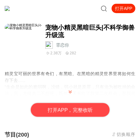
打开APP
宠物小精灵黑暗巨头|不科学御兽
升级流
霏恋你
2.38万
282
精灵宝可丽的世界有奇幻，有黑暗。在黑暗的精灵世界里将如何生
存下去......
“生命是如此的脆弱啊，没错，弱小就是原罪，只有沦为被吃掉的命
运，我，龙崎真二不想死，既然老天爷给了我第二次机会，那我就
一定要纵情纵横地活下去，绝对不能像以前那么窝囊，我要变得更
强，然后让一切都按照我的意思去做，任何妨碍我以及威胁到我生
打
开
A
P
P，完整收听
命的人和小精灵都要死，不想死就必须永远服从我。”
阅文集团签约作家
铁腿水上漂R著
霏恋你，AI专业制作人，后期制作人
游戏异界爆笑爽文推荐：主播主页专辑《神道酬何》（阅文集团云
节目(200)
切换顺序
东流著）https://www.ximalaya.com/album/80648971