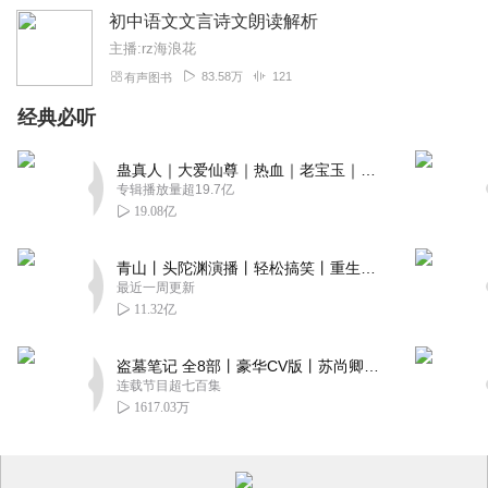
初中语文文言诗文朗读解析
主播:rz海浪花
83.58万
121
有声图书
经典必听
蛊真人｜大爱仙尊｜热血｜老宝玉｜多人VIP免费有声剧
专辑播放量超19.7亿
19.08亿
青山丨头陀渊演播丨轻松搞笑丨重生穿越丨古代权谋丨VIP免费 | 多人有声剧
最近一周更新
11.32亿
盗墓笔记 全8部丨豪华CV版丨苏尚卿&边江 领衔 多人有声剧丨冠声文化丨南派三叔
连载节目超七百集
1617.03万