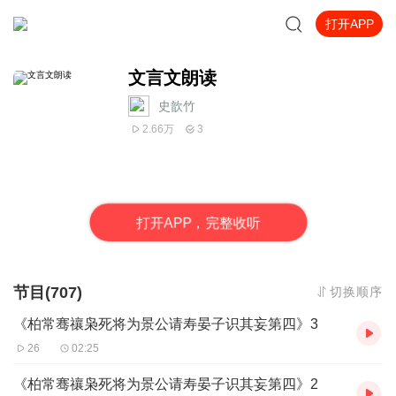
打开APP
文言文朗读
史歆竹
2.66万
3
打
开
A
P
P，完整收听
节目(707)
切换顺序
《柏常骞禳枭死将为景公请寿晏子识其妄第四》3
26
02:25
《柏常骞禳枭死将为景公请寿晏子识其妄第四》2