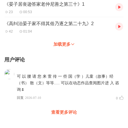
《晏子居丧逊答家老仲尼善之第三十》1
23
00:53
《高纠治晏子家不得其俗乃逐之第二十九》2
42
01:04
加载更多
用户评论
可 以 腰 请 您 来 萱 传 一 些 国（学 ）儿童（故事）经
（书） 散（文）等等..... 可以在动态作品查阅图片进 入 咨
询🌷 ‎
回复
2026-07-10
0
查看更多评论