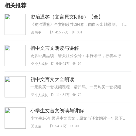
相关推荐
资治通鉴（文言原文朗读）【全】
《资治通鉴》全文朗读共294卷，由白云出岫录制。《资治通鉴》是由北宋司马光主编的一部多卷本编年体史书，共294卷，历时19年完成。编者总结出许多经验教训，供统治...
415.77万
381
历史
初中文言文朗读与讲解
更多经典品读，请关注公众号：本行读书，行者本行伴您一起成长！七年级上册咏雪《世说新语》陈太丘与友期行《世说新语》《论语》十二章诫子书(诸葛亮)狼(蒲松龄)穿井得...
649.41万
64
个人成长
初中文言文大全朗读
一元购买一套视频课程，请扫码。一元购买一套视频课程，请扫码。语文、数学、英语、Chinese、武术免费指导。联系人Contacts：鲜勇翔老师（Leon）...
114.34万
72
个人成长
小学生文言文朗读与讲解
小学生1-6年级课本文言文，原文与译文朗读一年级下册人之初(王应麟)三年级上册司马光三年级下册守株待兔四年级上册精卫填海王戎不取道旁李四年级下册囊萤夜读铁杵成针...
54.30万
30
儿童