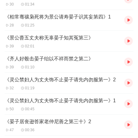
30
01:34
《柏常骞禳枭死将为景公请寿晏子识其妄第四》1
28
01:25
《景公瞢五丈夫称无辜晏子知其冤第三》
39
02:01
《齐人好毂击晏子绐以不祥而禁之第二》
39
01:10
《灵公禁妇人为丈夫饰不止晏子请先内勿服第一》2
32
01:19
《灵公禁妇人为丈夫饰不止晏子请先内勿服第一》1
50
00:45
《晏子居丧逊答家老仲尼善之第三十》2
47
00:36