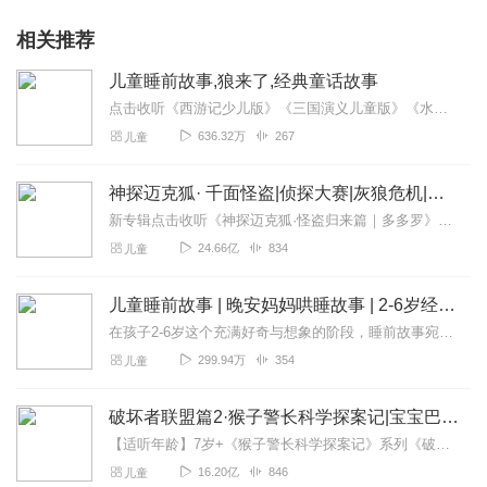
相关推荐
儿童睡前故事,狼来了,经典童话故事
点击收听《西游记少儿版》《三国演义儿童版》《水浒传少儿版》《西游记后传》《中国历史成语故事》《论语•儿童跟读版》《声律启蒙•儿童跟读版》《笠翁对韵》经典童话故事...
636.32万
267
儿童
神探迈克狐· 千面怪盗|侦探大赛|灰狼危机|多多罗
新专辑点击收听《神探迈克狐·怪盗归来篇｜多多罗》！！！>>>点击进入主播橱窗购买《神探迈克狐》系列图书吧!<<<多多罗故事【点击前往】收听多多罗其他好玩有趣的故...
24.66亿
834
儿童
儿童睡前故事 | 晚安妈妈哄睡故事 | 2-6岁经典童话故事
在孩子2-6岁这个充满好奇与想象的阶段，睡前故事宛如一把神奇钥匙，开启他们认知世界、塑造品格的大门。这些经典故事，篇篇都是闪耀的珍宝。每晚，让这些经典故事化作...
299.94万
354
儿童
破坏者联盟篇2·猴子警长科学探案记|宝宝巴士故事
【适听年龄】7岁+《猴子警长科学探案记》系列《破坏者联盟篇1·猴子警长科学探案记》>>>《破坏者联盟篇2·猴子警长科学探案记》>>>《破坏者联盟篇3·猴子警长科...
16.20亿
846
儿童