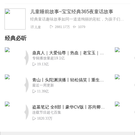
儿童睡前故事~宝宝经典365夜童话故事
经典童话趣味故事如同一道道绚丽的彩虹，为孩子们的人生铺上明亮的底色，用故事感动心灵，用经典培养修为，让孩子们以轻松、愉悦的方式来阅读世界，收获精彩！
2881.17万
1079
儿童
经典必听
蛊真人｜大爱仙尊｜热血｜老宝玉｜多人VIP免费有声剧
专辑播放量超19.1亿
19.13亿
青山丨头陀渊演播丨轻松搞笑丨重生穿越丨古代权谋丨VIP免费 | 多人有声剧
最近一周更新
11.39亿
盗墓笔记 全8部丨豪华CV版丨苏尚卿&边江 领衔 多人有声剧丨冠声文化丨南派三叔
连载节目超七百集
1820.33万