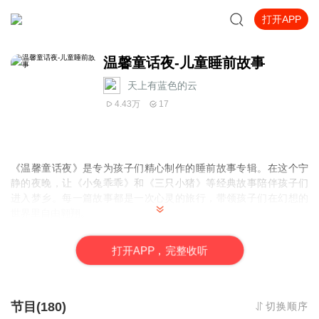
打开APP
温馨童话夜-儿童睡前故事
天上有蓝色的云
4.43万
17
《温馨童话夜》是专为孩子们精心制作的睡前故事专辑。在这个宁
静的夜晚，让《小兔乖乖》和《三只小猪》等经典故事陪伴孩子们
进入梦乡。每一篇故事都是一次心灵的旅行，带领孩子们在幻想的
世界里自由翱翔。
每个故事都充满温情和幽默，让孩子们在欢笑中感受到爱与勇气。
通过生动的情节和鲜明的角色，向孩子们传授重要的生活道理和品
打
开
A
P
P，完整收听
德。
《温馨童话夜》不仅是一张专辑，更是孩子们每晚安睡的守护者。
让我们一起翻开故事的篇章，陪伴孩子们进入甜美的梦乡。
节目(180)
切换顺序