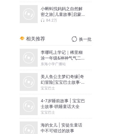
小蝌蚪找妈妈之自然解
密之旅|儿童故事|启蒙故
事
84.2万
相关推荐
换一批
李哪吒上学记｜稀里糊
涂一年级&神神气气二年
级
东海小学广播站
美人鱼公主梦幻奇缘|奇
幻冒险|宝宝巴士故事·海
洋科普
宝宝巴士
4-7岁睡前故事 | 宝宝巴
士故事·哄睡童话大全
宝宝巴士
海的女儿 | 安徒生童话
中不可错过的故事