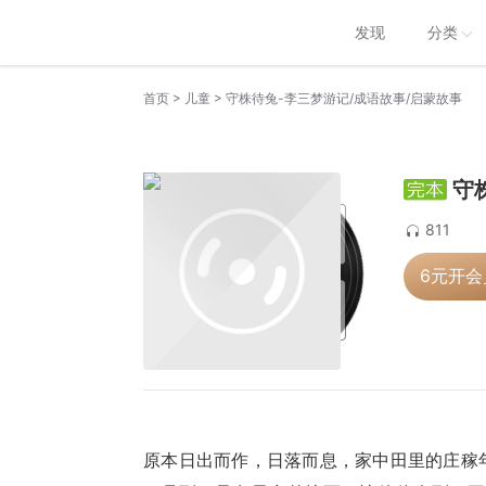
发现
分类
>
>
首页
儿童
守株待兔-李三梦游记/成语故事/启蒙故事
守
811
6元开
原本日出而作，日落而息，家中田里的庄稼