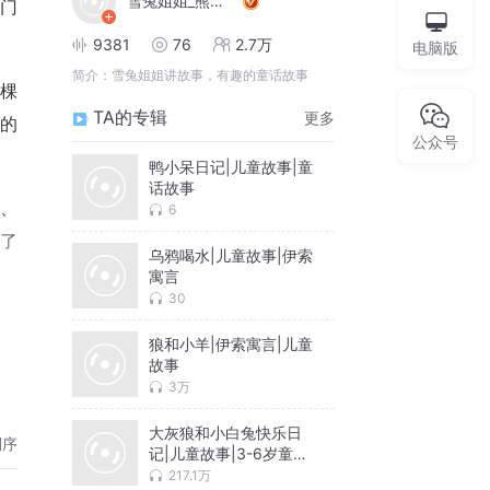
雪兔姐姐_熊嘟嘟
门
9381
76
2.7万
电脑版
简介：
雪兔姐姐讲故事，有趣的童话故事
棵
TA的专辑
更多
纪的
公众号
鸭小呆日记|儿童故事|童
话故事
、
6
了
乌鸦喝水|儿童故事|伊索
寓言
30
狼和小羊|伊索寓言|儿童
故事
3万
大灰狼和小白兔快乐日
倒序
记|儿童故事|3-6岁童话
故事
217.1万