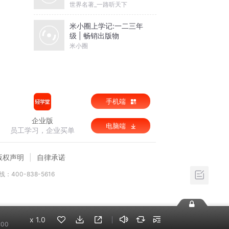
世界名著_一路听天下
米小圈上学记:一二三年
级 | 畅销出版物
米小圈
手机端
企业版
电脑端
员工学习，企业买单
版权声明
自律承诺
：400-838-5616
x
1.0
:00