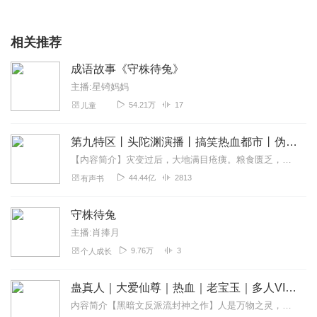
相关推荐
成语故事《守株待兔》
主播:星锜妈妈
54.21万
17
儿童
第九特区丨头陀渊演播丨搞笑热血都市丨伪戒丨VIP免费多人有声剧
【内容简介】灾变过后，大地满目疮痍。粮食匮乏，资源紧俏，局势混乱……一位从待规划区杀出来的青年，背对着漫天黄沙，孤身来到九区谋生，却不曾想偶然结识三五好友，一念...
44.44亿
2813
有声书
守株待兔
主播:肖捧月
9.76万
3
个人成长
蛊真人｜大爱仙尊｜热血｜老宝玉｜多人VIP免费有声剧
内容简介【黑暗文反派流封神之作】人是万物之灵，蛊是天地真精。一个穿越者不断重生的故事。一个养蛊、炼蛊、用蛊的奇特世界。配音组（男角色）老宝玉旁白...