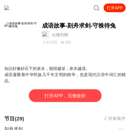
打开APP
成语故事-刻舟求剑-守株待兔
出锋归鞘
8.24万
160
知识好像砂石下的泉水，掘得越深，泉水越清。
成语凝聚着中华民族几千年文明的精华，也是现代汉语中词汇的精
品。
打
开
A
P
P，完整收听
节目(29)
切换顺序
刻舟求剑