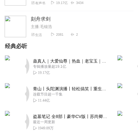
19.17亿
3434
有声书
刻舟求剑
主播:毛铵浩
2081
2
生活
经典必听
蛊真人｜大爱仙尊｜热血｜老宝玉｜多人VIP免费有声剧
专辑播放量超19.1亿
19.17亿
青山丨头陀渊演播丨轻松搞笑丨重生穿越丨古代权谋丨VIP免费 | 多人有声剧
连载节目超一千集
11.44亿
盗墓笔记 全8部丨豪华CV版丨苏尚卿&边江 领衔 多人有声剧丨冠声文化丨南派三叔
最近一周更新
1949.09万