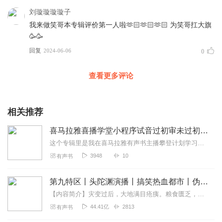
刘璇璇璇璇子
我来做笑哥本专辑评价第一人啦🫶🏻🫶🏻🫶🏻 为笑哥扛大旗
🥳🥳
回复
2024-06-06
0
查看更多评论
相关推荐
喜马拉雅喜播学堂小程序试音过初审未过初审的反馈建议
这个专辑里是我在喜马拉雅有声书主播攀登计划学习期间，在喜播学堂小程序里的7次试音，每周可以参加一次试音。学习第三周第一次参与试音就过了初审，真是意外之喜，个人感...
3948
10
有声书
第九特区丨头陀渊演播丨搞笑热血都市丨伪戒丨VIP免费多人有声剧
【内容简介】灾变过后，大地满目疮痍。粮食匮乏，资源紧俏，局势混乱……一位从待规划区杀出来的青年，背对着漫天黄沙，孤身来到九区谋生，却不曾想偶然结识三五好友，一念...
44.41亿
2813
有声书