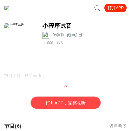
打开APP
小程序试音
笑往歌_阅声剧场
606
3
节目主题：试音未通过
适合谁听：师姐和师妹
打
开
A
P
P，完整收听
主播介绍：64期笑往歌
节目(6)
切换顺序