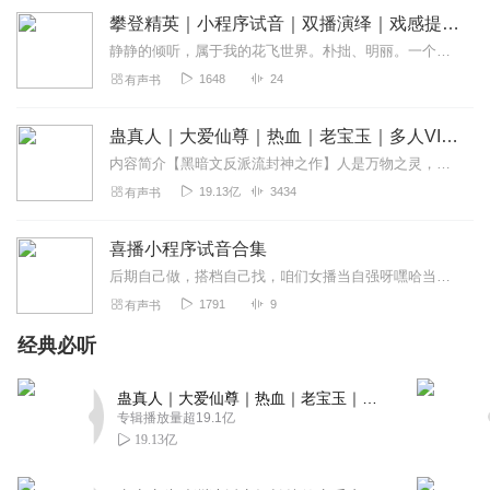
攀登精英｜小程序试音｜双播演绎｜戏感提升｜后期制作
静静的倾听，属于我的花飞世界。朴拙、明丽。一个朴拙的人，一颗明丽的心。繁花堆砌琴台，风尘网却罗衣。风动则明，雨住而晦。一日忘言，一日倾心。去即如来，来即往生；三...
1648
24
有声书
蛊真人｜大爱仙尊｜热血｜老宝玉｜多人VIP免费有声剧
内容简介【黑暗文反派流封神之作】人是万物之灵，蛊是天地真精。一个穿越者不断重生的故事。一个养蛊、炼蛊、用蛊的奇特世界。配音组（男角色）老宝玉旁白...
19.13亿
3434
有声书
喜播小程序试音合集
后期自己做，搭档自己找，咱们女播当自强呀嘿哈当自强！
1791
9
有声书
经典必听
蛊真人｜大爱仙尊｜热血｜老宝玉｜多人VIP免费有声剧
专辑播放量超19.1亿
19.13亿