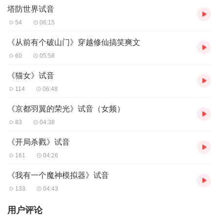
更新频率：不要急
塔防世界试音
54
06:15
《从前有个破山门》穿越修仙搞笑爽文
60
05:58
我心态要好
《猫女》试音
114
06:48
《京都羽翼的荣光》试音（女频）
83
04:38
《开局杀戮》试音
161
04:26
《我有一个魔神模拟器》试音
133
04:43
用户评论