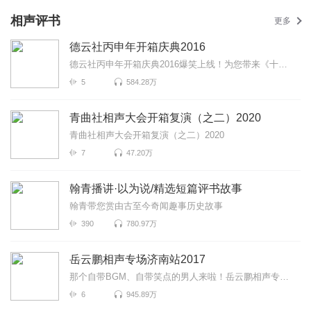
相声评书
更多
德云社丙申年开箱庆典2016
德云社丙申年开箱庆典2016爆笑上线！为您带来《十分美好》《爱情传奇》《学美容》等高能相声！各种爆笑...
5
584.28万
青曲社相声大会开箱复演（之二）2020
青曲社相声大会开箱复演（之二）2020
7
47.20万
翰青播讲·以为说/精选短篇评书故事
翰青带您赏由古至今奇闻趣事历史故事
390
780.97万
岳云鹏相声专场济南站2017
那个自带BGM、自带笑点的男人来啦！岳云鹏相声专场济南站2017爆笑来袭！更有《学歌曲》《学聋哑》《写对...
6
945.89万