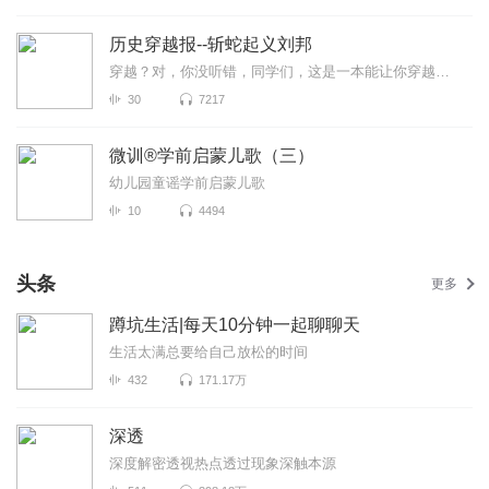
历史穿越报--斩蛇起义刘邦
穿越？对，你没听错，同学们，这是一本能让你穿越的历史报，能让你如临其境般穿越到神秘、遥远的古代，亲眼见证帝王轰轰烈烈的一生！试想一下，一大群拿着话筒...
30
7217
微训®学前启蒙儿歌（三）
幼儿园童谣学前启蒙儿歌
10
4494
头条
更多
蹲坑生活|每天10分钟一起聊聊天
生活太满总要给自己放松的时间
432
171.17万
深透
深度解密透视热点透过现象深触本源