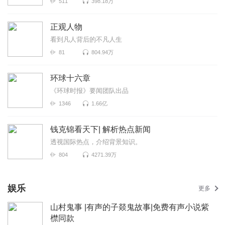
511
398.18万
正观人物
看到凡人背后的不凡人生
81
804.94万
环球十六章
《环球时报》要闻团队出品
1346
1.66亿
钱克锦看天下| 解析热点新闻
透视国际热点，介绍背景知识。
804
4271.39万
娱乐
更多
山村鬼事 |有声的子燚鬼故事|免费有声小说紫
㯲同款