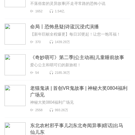
不落俗套的灵异故事|不走寻常路的恐怖小说
1652
1.54亿
命局丨恐怖悬疑|诗宬沉浸式演播
【新年巨献全程爆更】每日10更起！让您一饱耳福！
370
1439.29万
《奇妙萌可》第二季|公主动画|儿童睡前故事
爱心公主和萌可们的新旅程！
54
2185.36万
老猫鬼谈 | 首创VR鬼故事 | 神秘大奖0804福利
广场见
神秘大奖0804福利广场见
2558
993.26万
东北农村邪乎事儿2|东北奇闻异事|瞎话|出马
仙儿东