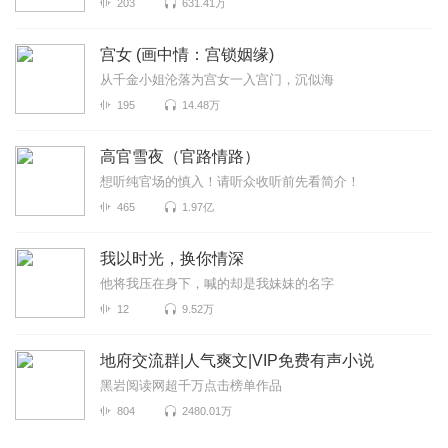
203
631.41万
宫女 (画中情：宫锁姻缘)
从千金小姐沦落为宫女一入宫门，沉似海
195
14.48万
高官雪夜（官路情路）
想听纯官场的慎入！请听众收听前先看简介！
465
1.97亿
我以时光，换你情深
他将我压在身下，喊的却是我妹妹的名字
12
9.52万
地府交流群|人气爽文|VIP免费有声小说
黑岩阅读网超千万点击榜单作品
804
2480.01万