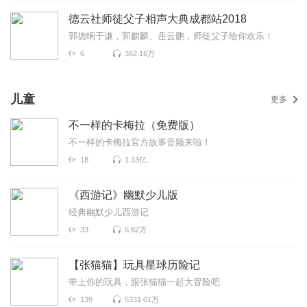
德云社师徒父子相声大典成都站2018
郭德纲于谦，郭麒麟、岳云鹏，师徒父子给你欢乐！
6
362.16万
儿童
更多
不一样的卡梅拉（免费版）
不一样的卡梅拉官方故事音频来啦！
18
1.13亿
《西游记》幽默少儿版
经典幽默少儿西游记
33
5.82万
【张猫猫】玩具星球历险记
带上你的玩具，跟张猫猫一起大冒险吧
139
5331.01万