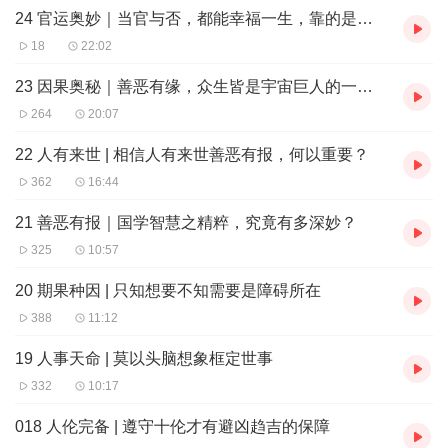
24 官运奥妙｜当官与否，都能幸福一生，靠的是什么？
撑下的正确生命观、人生观及人生方向。
四、根据儒道释经典，构建人伦完整体系——十伦，核心为义，具
18
22:02
有不思议力量，能堵住几乎所有人的人生漏洞。
五、根据独特的领悟，首创神奇的古中医法，把握阳气是生命主宰
23 因果奥秘｜善恶有缘，众生皆是宇宙巨人的一分子
的根本，从为人之道、生活之道着手，涵盖十伦和中医，能根治所
264
20:07
有疾病，包括疑难杂症、绝症，以实现真正的标本兼治。
22 人有来世 | 相信人有来世善恶有报，何以重要？
362
16:44
21 善恶有报｜国学智慧之精粹，究竟有多深妙？
325
10:57
20 期果种因 | 只知想要不知需要是障碍所在
388
11:12
19 人事天命 | 莫以头脑想象框定世事
332
10:17
018 人伦完备 | 遵守十伦才有避凶趋吉的保障