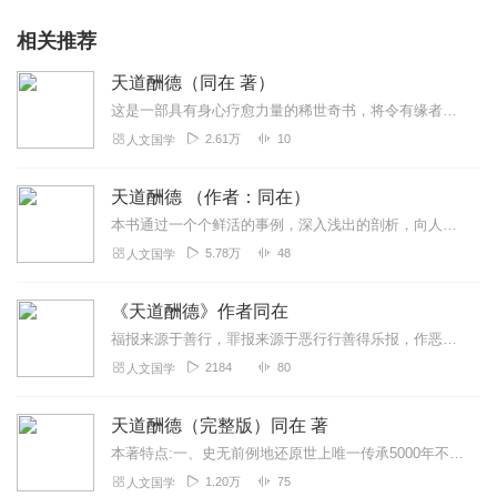
相关推荐
天道酬德（同在 著）
这是一部具有身心疗愈力量的稀世奇书，将令有缘者获得不可思议的利益。又谓，无论是为了健康、情感、婚姻、事业、名位，还是探索人生真理等，于本书都能得到珍贵的提示。故...
2.61万
10
人文国学
天道酬德 （作者：同在）
本书通过一个个鲜活的事例，深入浅出的剖析，向人们证明了国学智慧的重要，并揭示出善恶有报、十伦有序、天道酬德的道理，以及宇宙规律背后的支撑——道的存在及运作。书中...
5.78万
48
人文国学
《天道酬德》作者同在
福报来源于善行，罪报来源于恶行行善得乐报，作恶遭苦报。吃亏是福
2184
80
人文国学
天道酬德（完整版）同在 著
本著特点:一、史无前例地还原世上唯一传承5000年不断的华夏文化真貌，包括核心之道的正解、重要法则的揭示，及独特的十伦法、古中医、悟道法等三大杀手锏。二、揭示东...
1.20万
75
人文国学