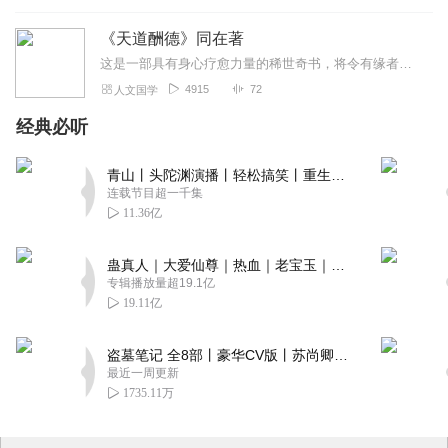
《天道酬德》同在著
这是一部具有身心疗愈力量的稀世奇书，将令有缘者获得不可思议的利益。又谓，无论是为了健康、情感、婚姻、事业、名位，还是探索人生真理等，于本书都能得到珍贵的提示。故...
4915
72
人文国学
经典必听
青山丨头陀渊演播丨轻松搞笑丨重生穿越丨古代权谋丨VIP免费 | 多人有声剧
连载节目超一千集
11.36亿
蛊真人｜大爱仙尊｜热血｜老宝玉｜多人VIP免费有声剧
专辑播放量超19.1亿
19.11亿
盗墓笔记 全8部丨豪华CV版丨苏尚卿&边江 领衔 多人有声剧丨冠声文化丨南派三叔
最近一周更新
1735.11万