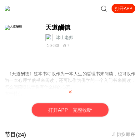
打开APP
天道酬德
冰山老师
8630
7
《天道酬德》这本书可以作为一本人生的哲理书来阅读，也可以作
为一本心理学的书来阅读，还可以作为佛学的一个入门书来阅读，
怎么阅读取决于你有什么样的心态。
本书特点:
一、史无前例地还原世上唯一传承5000年不断的华夏文化真貌，包
括核心之道的正解、重要法则的揭示，及独特的十伦法、古中医、
打
开
A
P
P，完整收听
悟道法等三大杀手锏。
二、揭示东西方文化的区别，直击要害:华夏文化是道的层面，西方
文化是术的层面。华夏文化复兴是世界的希望，古中医振兴是突破
口。
节目(24)
切换顺序
三、正解华夏文化核心的道，阐释关键的法则，提示华夏道文化支