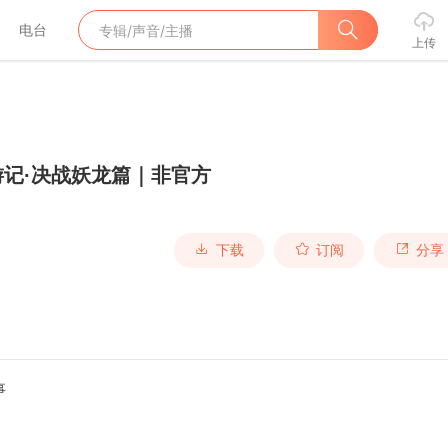
电台
上传
游记·决战妖龙篇｜非官方
下载
订阅
分享
事