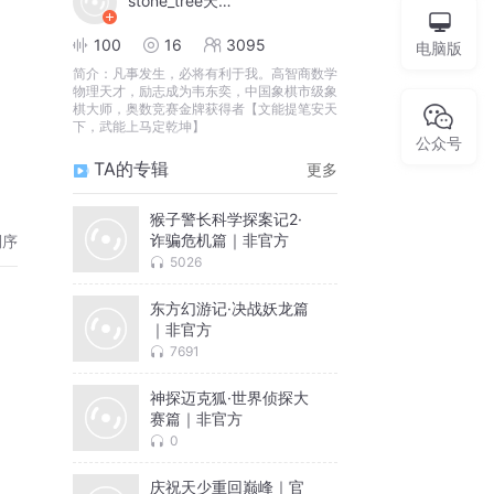
stone_tree天才少年
100
16
3095
电脑版
简介：
凡事发生，必将有利于我。高智商数学
物理天才，励志成为韦东奕，中国象棋市级象
棋大师，奥数竞赛金牌获得者【文能提笔安天
下，武能上马定乾坤】
公众号
TA的专辑
更多
猴子警长科学探案记2·
诈骗危机篇｜非官方
倒序
5026
东方幻游记·决战妖龙篇
｜非官方
7691
神探迈克狐·世界侦探大
赛篇｜非官方
0
庆祝天少重回巅峰｜官