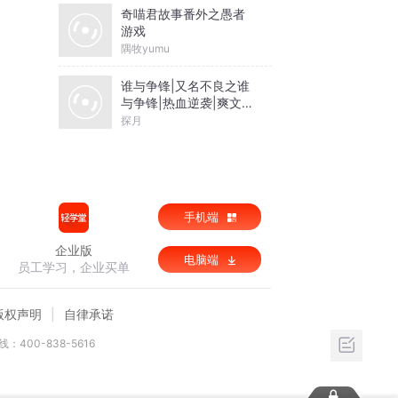
奇喵君故事番外之愚者
游戏
隅牧yumu
谁与争锋|又名不良之谁
与争锋|热血逆袭|爽文爆
笑|会员免费
探月
手机端
企业版
电脑端
员工学习，企业买单
版权声明
自律承诺
：400-838-5616