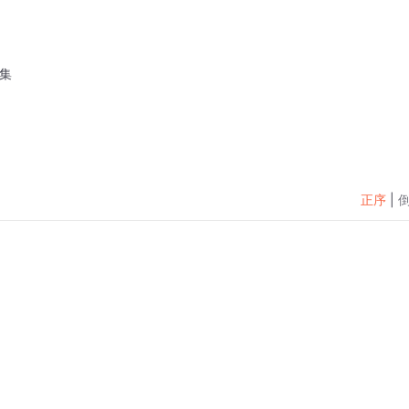
0集
正序
|