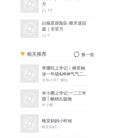
方
44
白狼星探险队·獠牙迷踪
篇｜非官方
0
相关推荐
换一批
李哪吒上学记｜稀里糊
涂一年级&神神气气二年
级
东海小学广播站
米小圈上学记:一二三年
级 | 畅销出版物
米小圈
晚安妈妈小时候
晚安妈妈