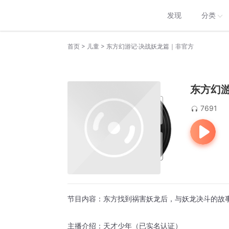
发现
分类
>
>
首页
儿童
东方幻游记·决战妖龙篇｜非官方
东方幻
7691
节目内容：东方找到祸害妖龙后，与妖龙决斗的故
主播介绍：天才少年（已实名认证）