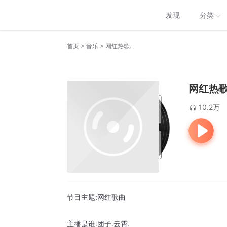
发现
分类
>
>
首页
音乐
网红热歌.
网红热歌
10.2万
节目主题:网红歌曲
主播是谁:团子.云霄.