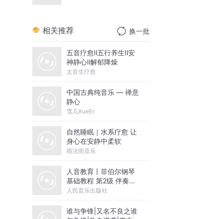
相关推荐
换一批
五音疗愈Ⅱ五行养生Ⅱ安
神静心Ⅱ解郁降燥
太音生疗愈
中国古典纯音乐 — 禅意
静心
雪儿XueEr
自然睡眠｜水系疗愈 让
身心在安静中柔软
雨法雨音乐
人音教育丨菲伯尔钢琴
基础教程 第2级 伴奏音
乐
人民音乐出版社
谁与争锋|又名不良之谁