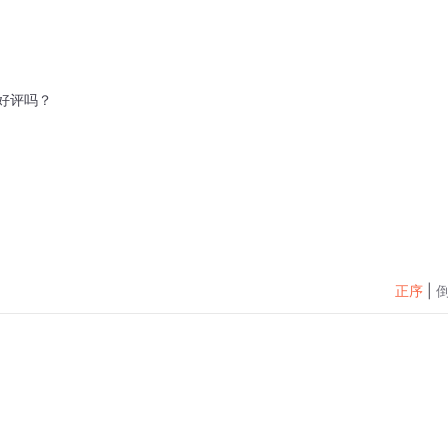
好评吗？
正序
|