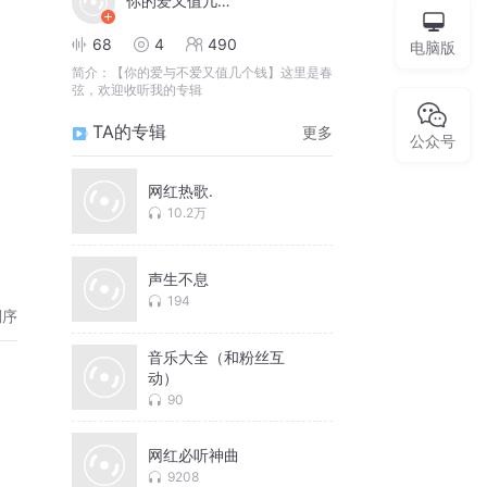
你的爱又值几个钱
68
4
490
电脑版
简介：
【你的爱与不爱又值几个钱】这里是春
弦，欢迎收听我的专辑
TA的专辑
更多
公众号
网红热歌.
10.2万
声生不息
194
倒序
音乐大全（和粉丝互
动）
90
网红必听神曲
9208