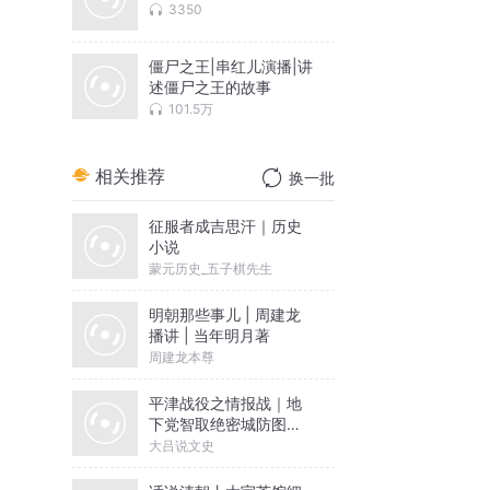
3350
侠
僵尸之王|串红儿演播|讲
述僵尸之王的故事
101.5万
过
相关推荐
换一批
征服者成吉思汗｜历史
小说
蒙元历史_五子棋先生
明朝那些事儿 | 周建龙
播讲 | 当年明月著
周建龙本尊
平津战役之情报战｜地
下党智取绝密城防图｜
谍战小说
大吕说文史