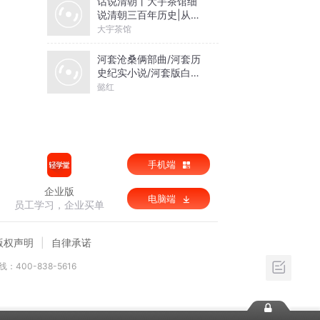
话说清朝丨大宇茶馆细
说清朝三百年历史|从努
尔哈赤到末代皇帝溥仪|
大宇茶馆
康熙雍正乾隆
河套沧桑俩部曲/河套历
史纪实小说/河套版白鹿
原
懿红
手机端
企业版
电脑端
员工学习，企业买单
版权声明
自律承诺
：400-838-5616