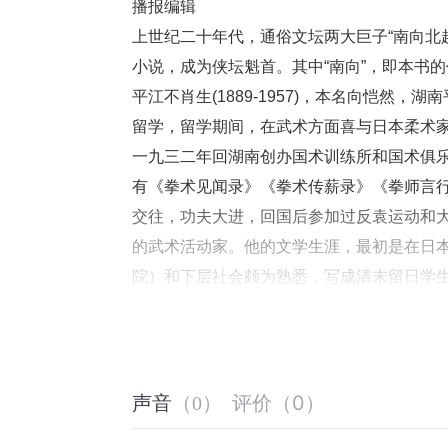
播报编辑
上世纪二十年代，通俗文坛两大巨子“南向北
小说，成为侠坛魁首。其中“南向”，即本书
平江不肖生(1889-1957)，本名向恺然
留学，留学期间，在武术方面喜与日本柔术
一九三二年回湖南创办国术训练所和国术俱
有《拳术见闻录》《拳术传薪录》《拳师言
交往，功夫大进，回国后参加过反袁运动和大
的武术活动家。他的文学生涯，最初是在日
院）和下层社会颇为熟悉，写成清末留日学
千字给三角稿酬，打击了他的积极性。
平江不肖生的文学生涯始于日本留学期间，
东外史》。一九二二年，应世界书局之约，
以此奠定了他在现代武侠文学中的地位。平
评价
（
0
）
声音
（
0
）
编故事，因此很有看头。他奠定的现代武侠