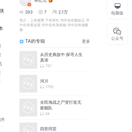
串红儿
侠
293
7
2.1万
电脑版
简介：
上有紫襟 下有串红 书中自有颜如玉 书
中自有黄金屋 书中自有美娇娘 书中自有魂断
本
肠
。
公众号
TA的专辑
更多
著
从历史典故中 探寻人生
有
真谛
名
757
妓
河川
每
1755
留
全民海战之尸变打造无
敌舰队
，
64
于
倒序
客
四世同堂