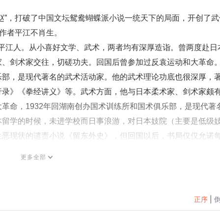
赵”，打破了中国文坛鸳鸯蝴蝶派小说一统天下的局面，开创了武
的作者平江不肖生。
，湖南平江人。从小喜好文学、武术，两者均有深厚造诣。曾两度赴日
家、剑术家交往，切磋功夫。回国后曾参加过反袁运动和大革命
乐部，是现代著名的武术活动家。他的武术理论功底也很深厚，
行录》《拳经讲义》等。武术方面，他与日本柔术家、剑术家颇
革命，1932年回湖南创办国术训练所和国术俱乐部，是现代著
本留学的时候，未进学校而日事浪游，对日本妓院（主要是低级
生恶现状的谴责小说《留东外史》，但回国以后，书局仅仅允诺
更多全部
他目睹了留学生中形形色色的丑恶现象，遂写成清末谴责小说《
他开始专心从事武侠创作。武侠处女作《江湖奇侠传》一炮打响
江不肖生的作品，受湖南民俗影响，将写实与神怪相结合，又善
正序
|
小说的基础，尤其是江湖与武林迷幻离奇的结合，开启了和旧侠