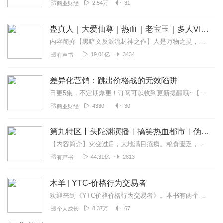
2.54万
31
商业财经
蛊真人｜大爱仙尊｜热血｜老宝玉｜多人VIP免费有声剧
内容简介【黑暗文反派流封神之作】人是万物之灵，蛊是天地真精。一个穿越者不断重生的故事。一个养蛊、炼蛊、用蛊的奇特世界。配音组（男角色）老宝玉旁白...
19.01亿
3434
有声书
差异化营销：跳出价格战的无效陷阱
日更5集，不定期爆更！订阅可以收到更新提醒哦~【内容简介】“如果咱们再不降价，这单生意就丢了。”这是最令营销人员崩溃的话。降价说起来容易，但公司却要...
4330
30
商业财经
第九特区丨头陀渊演播丨搞笑热血都市丨伪戒丨VIP免费多人有声剧
【内容简介】灾变过后，大地满目疮痍。粮食匮乏，资源紧俏，局势混乱……一位从待规划区杀出来的青年，背对着漫天黄沙，孤身来到九区谋生，却不曾想偶然结识三五好友，一念...
44.31亿
2813
有声书
木羊 | YTC-价格行为交易者
欢迎来到《YTC价格价格行为交易者》。本书有两个基本目标：1）分享我观察金融市场的方法，以及我用价格行为识别和管理交易机会的方法。2）分享我认为你成为稳定盈利的...
8.37万
67
个人成长