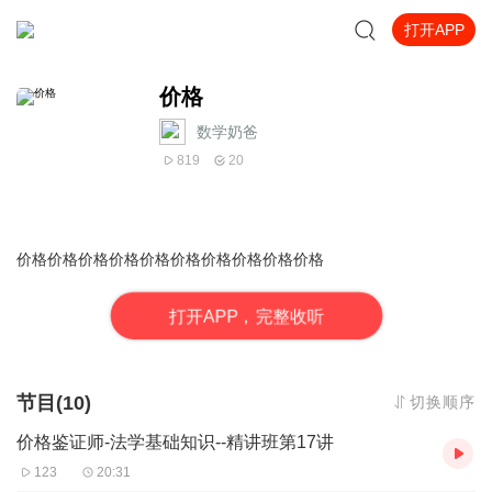
打开APP
价格
数学奶爸
819
20
价格
价格
价格
价格
价格
价格
价格
价格
价格
价格
打
开
A
P
P，完整收听
节目(10)
切换顺序
价格鉴证师-法学基础知识--精讲班第17讲
123
20:31