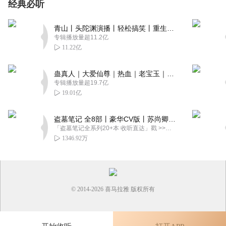
经典必听
青山丨头陀渊演播丨轻松搞笑丨重生穿越丨古代权谋丨VIP免费 | 多人有声剧
专辑播放量超11.2亿
11.22亿
蛊真人｜大爱仙尊｜热血｜老宝玉｜多人VIP免费有声剧
专辑播放量超19.7亿
19.01亿
盗墓笔记 全8部丨豪华CV版丨苏尚卿&边江 领衔 多人有声剧丨冠声文化丨南派三叔
「盗墓笔记全系列20+本 收听直达」戳 >>改编自南派三叔同名作品，腾讯音乐娱乐集团出品，冠声文化制作，...
1346.92万
© 2014-
2026
喜马拉雅 版权所有