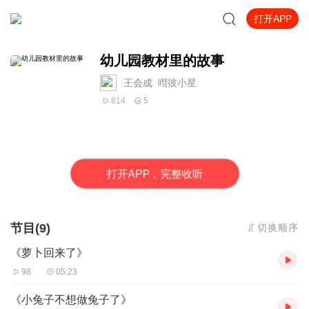
打开APP
幼儿园教材里的故事
王会成_嘒彼小星
814
5
打
开
A
P
P，完整收听
节目(9)
切换顺序
《萝卜回来了》
98
05:23
《小兔子不想做兔子了》