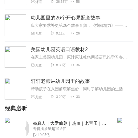
36.38万
58
外语
幼儿园里的26个开心果配套故事
应大家要求补更第26个故事音频，《找回精力》——斑马扎卡里的故事。欢迎收听宇红老师在喜马拉雅FM的新课《亲子阅读的十大误区》！26本书，26个小主人公，26个...
9.11万
26
儿童
美国幼儿园英语口语教材2
在家上美国幼儿园，原汁原味教您用英语思维学习各学科英语
8.39万
36
儿童
轩轩老师讲幼儿园里的故事
帮助孩子在入园前缓解焦虑，同时了解幼儿园的生活、习惯、以及规则，进入幼儿园就是真正的社会交往，那如何和小朋友相处？又如何理解自己心里出现的各种感觉呢？这个专辑用...
3.20万
33
儿童
经典必听
蛊真人｜大爱仙尊｜热血｜老宝玉｜多人VIP免费有声剧
专辑播放量超19.5亿
19.05亿