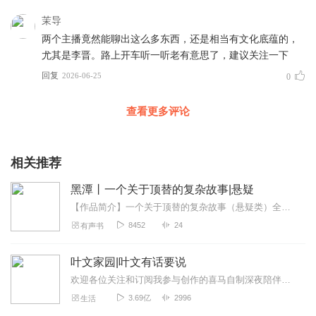
茉导
两个主播竟然能聊出这么多东西，还是相当有文化底蕴的，
尤其是李晋。路上开车听一听老有意思了，建议关注一下
回复
2026-06-25
0
查看更多评论
相关推荐
黑潭丨一个关于顶替的复杂故事|悬疑
【作品简介】一个关于顶替的复杂故事（悬疑类）全书共二十四章：悬月、风影、重山、雄鹰、黑手、前生、他乡、黄杏、暗流、轻舟、冰期、木偶、噩梦、心惊、灾祸、骤雨、...
8452
24
有声书
叶文家园|叶文有话要说
欢迎各位关注和订阅我参与创作的喜马自制深夜陪伴谈话栏目《听你说·百态人声》【听你说·百态人声】每晚直播连线真实人间故事|叶文现场互动中|人间冷暖，抱团取暖每周...
3.69亿
2996
生活