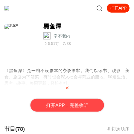
打开APP
黑鱼潭
辛不老内
5.51万
38
《黑鱼潭》是一档不设剧本的杂谈播客。
我们以
读书、观影、美
食、旅游为下酒菜，有时也会深入社会与商业的
腹地。
聊遍生活、
思考与趣事。每周更新，
轻松有料。
欢迎在喜马拉雅，小宇宙，Podcast，QQ音乐等各大音频平台订阅
我们的节目
打
开
A
P
P，完整收听
节目(78)
切换顺序