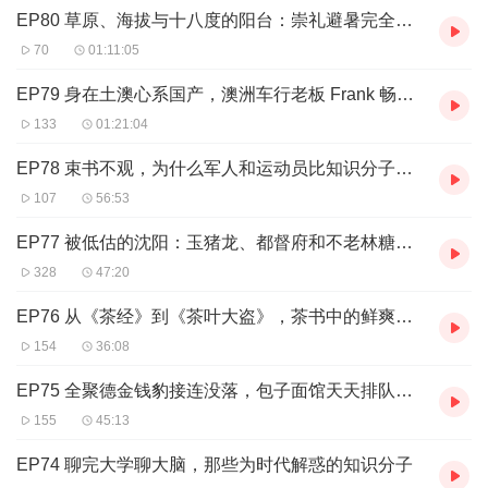
EP80 草原、海拔与十八度的阳台：崇礼避暑完全手册
70
01:11:05
EP79 身在土澳心系国产，澳洲车行老板 Frank 畅聊中外汽车、教育与基建
133
01:21:04
EP78 束书不观，为什么军人和运动员比知识分子更会决策？
107
56:53
EP77 被低估的沈阳：玉猪龙、都督府和不老林糖，好东西全在城里不吭声
328
47:20
EP76 从《茶经》到《茶叶大盗》，茶书中的鲜爽与醇厚
154
36:08
EP75 全聚德金钱豹接连没落，包子面馆天天排队，食客眼中的饭馆旧事与新局
155
45:13
EP74 聊完大学聊大脑，那些为时代解惑的知识分子