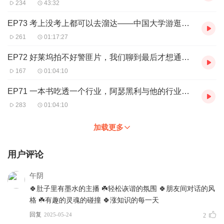
234
43:32
EP73 考上没考上都可以去溜达——中国大学游逛指南
261
01:17:27
EP72 好莱坞拍不好警匪片，我们聊到最后才想通了为什么
167
01:04:10
EP71 一本书吃透一个行业，阿瑟黑利与他的行业小说
283
01:04:10
加载更多
用户评论
午阴
🍀肚子里有墨水的主播 ☘️轻松诙谐的氛围 🍀朋友间对话的风
格 ☘️有趣的灵魂的碰撞 🍀涨知识的每一天
回复
2025-05-24
2