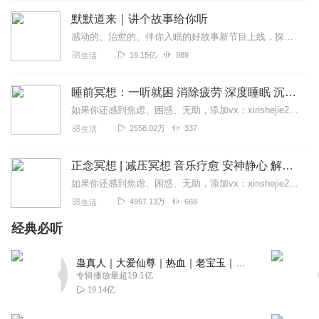
默默道来｜讲个故事给你听
感动的、治愈的、伴你入眠的好故事新节目上线，探索现实世界的无尽魅力，追求对生活的真实记录《听见人间真相》（点击名称，直达专辑）网易人间故事集持续更新中，邀您关注...
16.15亿
989
生活
睡前冥想：一听就困 消除疲劳 深度睡眠 沉浸体验
如果你还感到焦虑、困惑、无助，添加vx：xinshejie2018、vx公众号：宣萱心伴，与主播宣萱开启心灵交流之旅，共建温暖的精神家园！如果你喜欢我的内容，请...
2558.02万
337
生活
正念冥想 | 减压冥想 音乐疗愈 安神静心 解郁降噪
如果你还感到焦虑、困惑、无助，添加vx：xinshejie2018、vx公众号：宣萱心伴，与主播宣萱开启心灵交流之旅，共建温暖的精神家园！如果你喜欢我的内容，请...
4957.13万
668
生活
经典必听
蛊真人｜大爱仙尊｜热血｜老宝玉｜多人VIP免费有声剧
专辑播放量超19.1亿
19.14亿