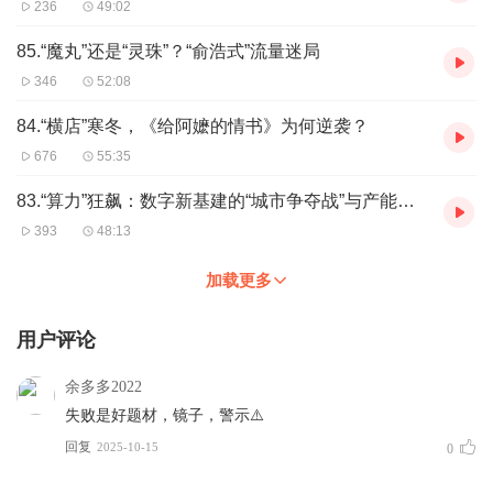
236
49:02
85.“魔丸”还是“灵珠”？“俞浩式”流量迷局
346
52:08
84.“横店”寒冬，《给阿嬷的情书》为何逆袭？
676
55:35
83.“算力”狂飙：数字新基建的“城市争夺战”与产能泡沫
393
48:13
加载更多
用户评论
余多多2022
失败是好题材，镜子，警示⚠️
回复
2025-10-15
0