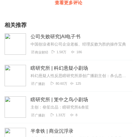
查看更多评论
相关推荐
公司失败研究|AI电子书
中国创业者和公司企业老板、经理反败为胜的操作宝典
1.58万
186
商业财经
瞎研究所 | 科幻悬疑小剧场
科幻悬疑人性反思瞎研究所原创广播剧主创：杀么态出品团队：瞎研究所协作团队：声声传媒
80.60万
125
广播剧
瞎研究所 | 笼中之鸟小剧场
主创：叄笙出品：瞎研究所&叁笙
1.33万
8
广播剧
半拿铁 | 商业沉浮录