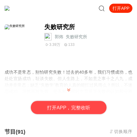
打开APP
失败研究所
郭炜_失败研究所
3.39万
133
成功不是常态，别怕研究失败！过去的40多年，我们习惯成功，也
处处宣扬成功，耻谈失败。但人生路上，不如意之事十之八九，成
功并非常态；缺乏“失败学”教育的人真的能扛过风雨么？所以，不迷
恋成功，坦然面对失败，提高对不同时空背景下失败的认知和分辨
能力，在大变革时代少踩雷、少踩坑，规避风险、放平心态、熬过
低谷，就是胜利！
打
开
A
P
P，完整收听
节目(91)
切换顺序