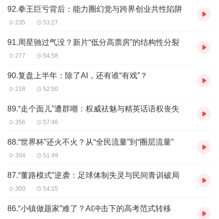
92.拳王巨亏背后：能力圈幻觉与跨界创业共性陷阱
235
53:27
91.周星驰过气没？新片“低分高票房”的结构性分裂
277
54:58
90.复盘上半年：除了AI，还有谁“有戏”？
218
52:50
89.“走个面儿”遭群嘲：权威祛魅与精英话语权丧失
356
57:46
88.“世界杯”还火不火？从“全民流量”到“圈层流量”
304
51:49
87.“董路模式”逆袭：足球体制失灵与民间青训破局
300
54:25
86.“小镇做题家”难了？AI冲击下的高考范式转移