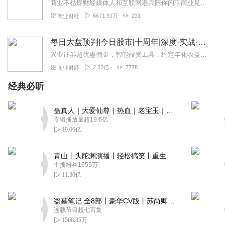
商业不枯燥财经媒体人和互联网老兵陪你闲聊商业见闻。来杯半拿铁，边喝边唠。
6671.91万
231
商业财经
每日大盘预判|今日股市|十周年|深度·实战·干货
兴业证券超优惠佣⾦，智能投资⼯具，约定年化收益率最⾼8.xx%多的新客理财。1v1专⼈服务。点击链接开户>>讲师介绍华飞多维度看盘体系创始人股市实战派讲师...
2.32亿
7778
商业财经
经典必听
蛊真人｜大爱仙尊｜热血｜老宝玉｜多人VIP免费有声剧
专辑播放量超19.6亿
19.06亿
青山丨头陀渊演播丨轻松搞笑丨重生穿越丨古代权谋丨VIP免费 | 多人有声剧
主播粉丝1659万
11.30亿
盗墓笔记 全8部丨豪华CV版丨苏尚卿&边江 领衔 多人有声剧丨冠声文化丨南派三叔
连载节目超七百集
1568.85万