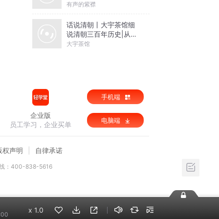
有声的紫襟
话说清朝丨大宇茶馆细
说清朝三百年历史|从努
尔哈赤到末代皇帝溥仪|
大宇茶馆
康熙雍正乾隆
手机端
企业版
电脑端
员工学习，企业买单
版权声明
自律承诺
：400-838-5616
x
1.0
:00