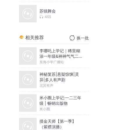
苏镇舞会
455
相关推荐
换一批
李哪吒上学记｜稀里糊
涂一年级&神神气气二年
级
东海小学广播站
神秘复苏|悬疑惊悚|灵
异|多人有声剧
北冥有声
米小圈上学记:一二三年
级 | 畅销出版物
米小圈
摸金天师【第一季】
（紫襟演播）