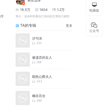
善意流传
16.5万
1604
1.2万
电脑版
倒序
简介：
业余时间看自己喜欢的文章给大家听
TA的专辑
更多
公众号
沙与沫
322
被遗弃的女人
268
朗热公爵夫人
343
幽谷百合
389