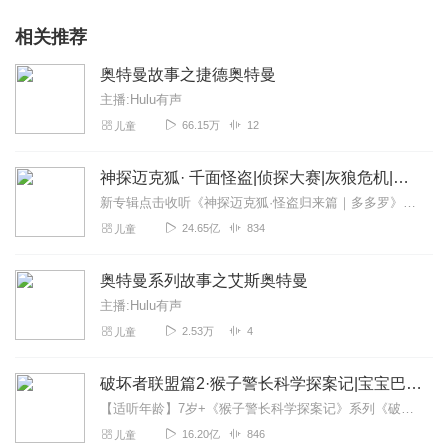
相关推荐
奥特曼故事之捷德奥特曼
主播:Hulu有声
66.15万
12
儿童
神探迈克狐· 千面怪盗|侦探大赛|灰狼危机|多多罗
新专辑点击收听《神探迈克狐·怪盗归来篇｜多多罗》！！！>>>点击进入主播橱窗购买《神探迈克狐》系列图书吧!<<<多多罗故事【点击前往】收听多多罗其他好玩有趣的故...
24.65亿
834
儿童
奥特曼系列故事之艾斯奥特曼
主播:Hulu有声
2.53万
4
儿童
破坏者联盟篇2·猴子警长科学探案记|宝宝巴士故事
【适听年龄】7岁+《猴子警长科学探案记》系列《破坏者联盟篇1·猴子警长科学探案记》>>>《破坏者联盟篇2·猴子警长科学探案记》>>>《破坏者联盟篇3·猴子警长科...
16.20亿
846
儿童