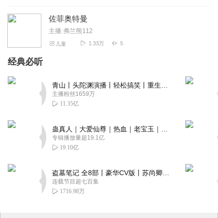
佐菲奥特曼
主播:弗兰熊112
1.33万
5
儿童
经典必听
青山丨头陀渊演播丨轻松搞笑丨重生穿越丨古代权谋丨VIP免费 | 多人有声剧
主播粉丝1659万
11.35亿
蛊真人｜大爱仙尊｜热血｜老宝玉｜多人VIP免费有声剧
专辑播放量超19.1亿
19.10亿
盗墓笔记 全8部丨豪华CV版丨苏尚卿&边江 领衔 多人有声剧丨冠声文化丨南派三叔
连载节目超七百集
1716.98万