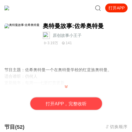
打开APP
奥特曼故事:佐希奥特曼
原创故事小王子
3.19万
141
节目主题：佐希奥特曼一个在奥特曼学校的红蓝族奥特曼。
适合谁听：仍何人
更新频率：每周一~七更打赏更新
打
开
A
P
P，完整收听
节目(52)
切换顺序