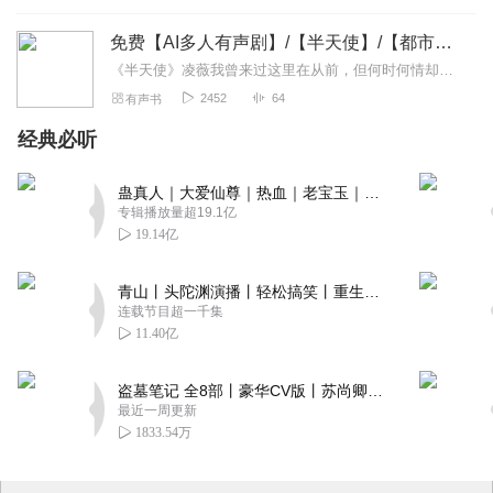
免费【AI多人有声剧】/【半天使】/【都市虐恋】
《半天使》凌薇我曾来过这里在从前，但何时何情却又无法言宣，我记得门前的青草蔓延，它的芬芳浓烈香甜，风声呢喃，光影围绕岸边。你曾属于我在从前，这是多久的事我却...
2452
64
有声书
经典必听
蛊真人｜大爱仙尊｜热血｜老宝玉｜多人VIP免费有声剧
专辑播放量超19.1亿
19.14亿
青山丨头陀渊演播丨轻松搞笑丨重生穿越丨古代权谋丨VIP免费 | 多人有声剧
连载节目超一千集
11.40亿
盗墓笔记 全8部丨豪华CV版丨苏尚卿&边江 领衔 多人有声剧丨冠声文化丨南派三叔
最近一周更新
1833.54万