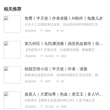
相关推荐
免费丨半天使丨作者凌薇丨AI制作丨兔撒儿岁
七月十三日我曾来过这里，在从前但何时何情却又无法言宣我记得门前的青草蔓延它的芬芳浓烈香甜风声呢喃，光影围绕岸边。你曾属于我，在从前这是多久的事我却茫然当凝视高翔...
2064
61
有声书
第九特区丨头陀渊演播丨搞笑热血都市丨伪戒丨VIP免费多人有声剧
【内容简介】灾变过后，大地满目疮痍。粮食匮乏，资源紧俏，局势混乱……一位从待规划区杀出来的青年，背对着漫天黄沙，孤身来到九区谋生，却不曾想偶然结识三五好友，一念...
44.42亿
2813
有声书
校园言情小说｜半天使｜作者：凌薇
我曾来过这里在从前，但何时何情却又无法言宣，我记得门前的青草蔓延，它的芬芳浓烈香甜，风声呢喃，光影围绕岸边。你曾属于我在从前，这是多久的事我却茫然，当凝视高翔的...
1467
39
有声书
蛊真人｜大爱仙尊｜热血｜老宝玉｜多人VIP免费有声剧
内容简介【黑暗文反派流封神之作】人是万物之灵，蛊是天地真精。一个穿越者不断重生的故事。一个养蛊、炼蛊、用蛊的奇特世界。配音组（男角色）老宝玉旁白...
19.14亿
3434
有声书