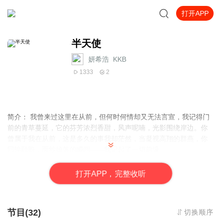
打开APP
半天使
妍希浩_KKB
1333
2
简介： 我曾来过这里在从前，但何时何情却又无法言宣，我记得门
前的青草蔓延，它的芬芳浓烈香甜，风声呢喃，光影围绕岸边。你
曾属于我在从前，这是多久的事我却茫然，当凝视高翔的群燕，你
回眸顾盼，面纱掉落的瞬间——我记起了一切前缘。
打
开
A
P
P，完整收听
节目(32)
切换顺序