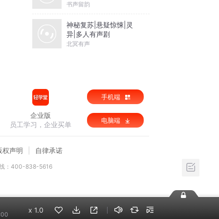
宋江智谋名场面
书声留韵
神秘复苏|悬疑惊悚|灵
异|多人有声剧
北冥有声
手机端
企业版
电脑端
员工学习，企业买单
版权声明
自律承诺
：400-838-5616
x
1.0
:00