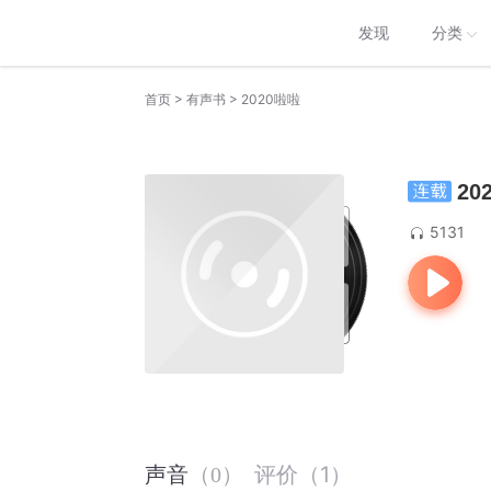
发现
分类
>
>
首页
有声书
2020啦啦
20
5131
评价
（
1
）
声音
（
0
）