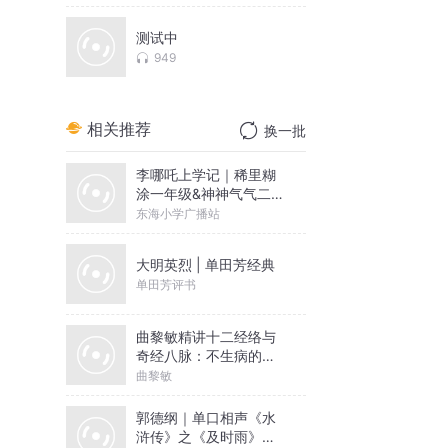
测试中
949
相关推荐
换一批
李哪吒上学记｜稀里糊
涂一年级&神神气气二年
级
东海小学广播站
大明英烈 | 单田芳经典
单田芳评书
曲黎敏精讲十二经络与
奇经八脉：不生病的智
慧 | 揭秘经络养生之
曲黎敏
道，探寻生命健康之方
郭德纲｜单口相声《水
浒传》之《及时雨》｜