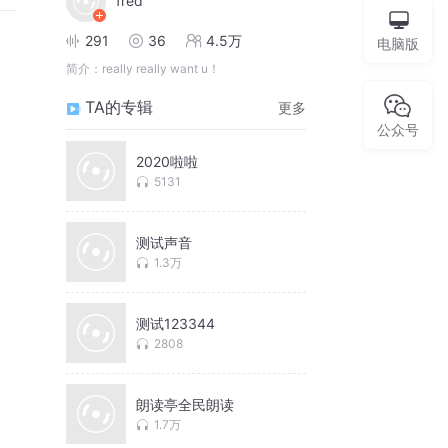
fred
291
36
4.5万
电脑版
简介：
really really want u！
TA的专辑
更多
公众号
2020啦啦
5131
测试声音
1.3万
测试123344
2808
朗读亭全民朗读
1.7万