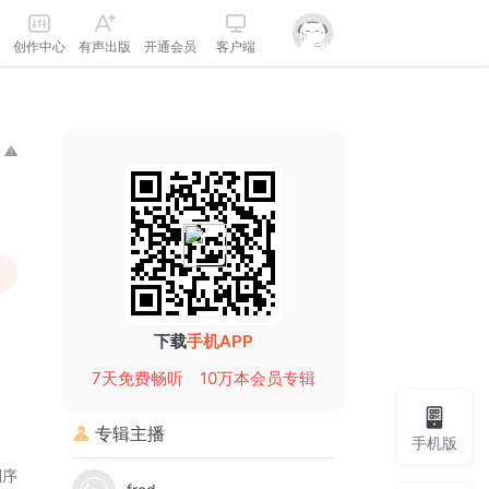
创作中心
有声出版
开通会员
客户端
下载
手机APP
7天免费畅听
10万本会员专辑
专辑主播
手机版
倒序