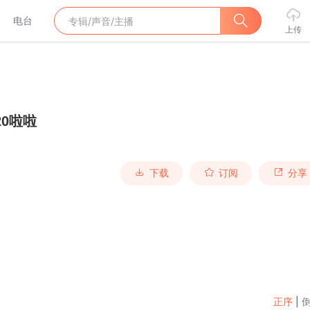
电台
上传
20啦啦
下载
订阅
分享
正序
|