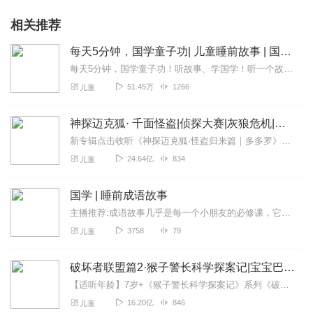
相关推荐
每天5分钟，国学童子功| 儿童睡前故事 | 国学启蒙 | 成语故事
每天5分钟，国学童子功！听故事、学国学！听一个故事，学一段国学！快乐积累历史、语文知识！典故，就是古书中的经典故事。每一个典故大致由出处、故事、含义三部分组成。...
51.45万
1266
儿童
神探迈克狐· 千面怪盗|侦探大赛|灰狼危机|多多罗
新专辑点击收听《神探迈克狐·怪盗归来篇｜多多罗》！！！>>>点击进入主播橱窗购买《神探迈克狐》系列图书吧!<<<多多罗故事【点击前往】收听多多罗其他好玩有趣的故...
24.64亿
834
儿童
国学 | 睡前成语故事
主播推荐:成语故事几乎是每一个小朋友的必修课，它涵盖了语言之美，历史典故，传统智慧，无疑是每个家庭教育“必备基本款”，不仅可以提高孩子的语言表达能力，还可以作为...
3758
79
儿童
破坏者联盟篇2·猴子警长科学探案记|宝宝巴士故事
【适听年龄】7岁+《猴子警长科学探案记》系列《破坏者联盟篇1·猴子警长科学探案记》>>>《破坏者联盟篇2·猴子警长科学探案记》>>>《破坏者联盟篇3·猴子警长科...
16.20亿
846
儿童