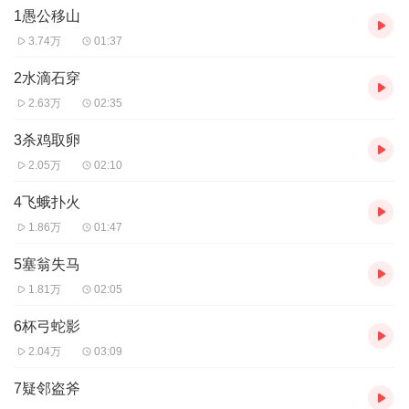
1愚公移山
3.74万
01:37
2水滴石穿
2.63万
02:35
3杀鸡取卵
2.05万
02:10
4飞蛾扑火
1.86万
01:47
5塞翁失马
1.81万
02:05
6杯弓蛇影
2.04万
03:09
7疑邻盗斧