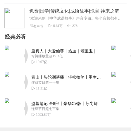
免费|国学|传统文化|成语故事|瑰宝|神来之笔
“欢迎来到《中华成语故事》声音专辑。每个音频都有成语的中文释义，及生动的故事来阐述这个成语的含义。专业的讲述者将用生动的语言、富有感染力的声音，为您详细解读每个...
5.31万
278
有声书
经典必听
蛊真人｜大爱仙尊｜热血｜老宝玉｜多人VIP免费有声剧
专辑播放量超19.7亿
19.07亿
青山丨头陀渊演播丨轻松搞笑丨重生穿越丨古代权谋丨VIP免费 | 多人有声剧
连载节目超一千集
11.31亿
盗墓笔记 全8部丨豪华CV版丨苏尚卿&边江 领衔 多人有声剧丨冠声文化丨南派三叔
连载节目超七百集
1595.89万