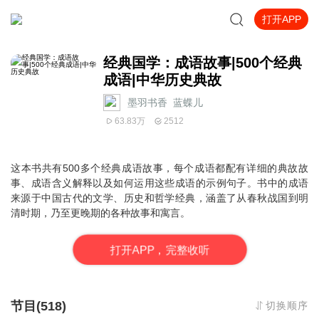
打开APP
经典国学：成语故事|500个经典
成语|中华历史典故
墨羽书香_蓝蝶儿
63.83万
2512
这本书共有
500
多个经典成语故事
，每个成语都配有详细的典故故
事、成语含义解释以及如何运用这些成语的示例句子。书中的成语
来源于中国古代的文学、历史和哲学经典，涵盖了从春秋战国到明
清时期，乃至更晚期的各种故事和寓言。
打
开
A
P
P，完整收听
节目(518)
切换顺序