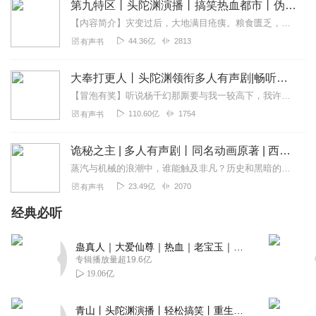
第九特区丨头陀渊演播丨搞笑热血都市丨伪戒丨VIP免费多人有声剧
【内容简介】灾变过后，大地满目疮痍。粮食匮乏，资源紧俏，局势混乱……一位从待规划区杀出来的青年，背对着漫天黄沙，孤身来到九区谋生，却不曾想偶然结识三五好友，一念...
44.36亿
2813
有声书
大奉打更人丨头陀渊领衔多人有声剧|畅听全集|王鹤棣、田曦薇主演影视剧原著|卖报小郎君
【冒泡有奖】听说杨千幻那厮要与我一较高下，我许七安要开始装叉了！快进入声音播放页戳下方输入框，冒个泡偷偷告诉我，我要用哪些诗词才能胜过他？说得好的，有赏！202...
110.60亿
1754
有声书
诡秘之主 | 多人有声剧丨同名动画原著 | 西幻克苏鲁 | 乌贼作品
蒸汽与机械的浪潮中，谁能触及非凡？历史和黑暗的迷雾里，又是谁在耳语？我从诡秘中醒来，睁眼看见这个世界：枪械，大炮，巨舰，飞空艇，差分机；魔药，占卜，诅咒，倒吊人...
23.49亿
2070
有声书
经典必听
蛊真人｜大爱仙尊｜热血｜老宝玉｜多人VIP免费有声剧
专辑播放量超19.6亿
19.06亿
青山丨头陀渊演播丨轻松搞笑丨重生穿越丨古代权谋丨VIP免费 | 多人有声剧