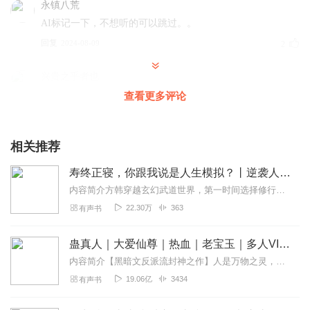
永镇八荒
AI标记一下，不想听的可以跳过。。
回复
2024-08-09
2
兴贵之乎者也
？？？？？？？？？？
查看更多评论
回复
2024-09-20
0
相关推荐
Ai刷好评的全给差评
垃圾ai配音。。。。。
寿终正寝，你跟我说是人生模拟？丨逆袭人生×红颜相伴丨重生武侠丨多人有声剧
回复
2024-08-20
0
内容简介方韩穿越玄幻武道世界，第一时间选择修行路。然而他马奴出身太低，只能偷学武功，二十岁才入武道，还因为没有名师指导，导致偷学的武功出了纰漏，令身体元气大伤...
22.30万
363
有声书
o梦回苍穹o
主角的，性格不合，就不听了，而且活着只是为了长生，根
蛊真人｜大爱仙尊｜热血｜老宝玉｜多人VIP免费有声剧
本没其他东西，活着也是浪费粮食
内容简介【黑暗文反派流封神之作】人是万物之灵，蛊是天地真精。一个穿越者不断重生的故事。一个养蛊、炼蛊、用蛊的奇特世界。配音组（男角色）老宝玉旁白...
回复
2024-08-08
0
19.06亿
3434
有声书