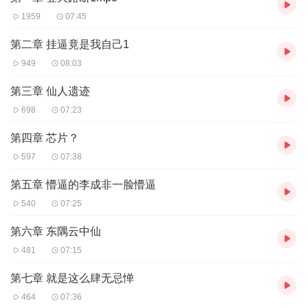
1959
07:45
第二章 挂逼竟是我自己1
949
08:03
第三章 仙人遗迹
698
07:23
第四章 芯片？
597
07:38
第五章 懵逼的李成非一脸懵逼
540
07:25
第六章 东隅云中仙
481
07:15
第七章 就是这么肆无忌惮
464
07:36