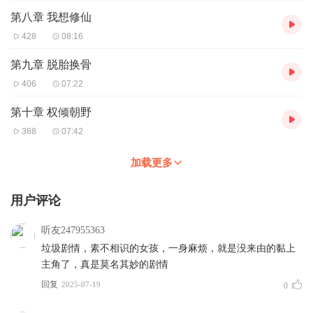
第八章 我想修仙
428
08:16
第九章 脱胎换骨
406
07:22
第十章 权倾朝野
388
07:42
加载更多
用户评论
听友247955363
垃圾剧情，素不相识的女孩，一身麻烦，就是没来由的黏上
主角了，真是莫名其妙的剧情
回复
2025-07-19
0