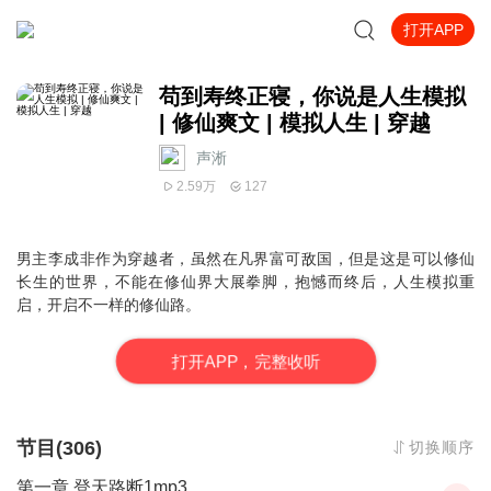
打开APP
苟到寿终正寝，你说是人生模拟
| 修仙爽文 | 模拟人生 | 穿越
声淅
2.59万
127
男主李成非作为穿越者，虽然在凡界富可敌国，但是这是可以修仙
长生的世界，不能在修仙界大展拳脚，抱憾而终后，人生模拟重
启，开启不一样的修仙路。
打
开
A
P
P，完整收听
节目(306)
切换顺序
第一章 登天路断1mp3