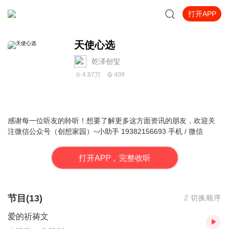
打开APP
天使心选
乾泽创玺
4.87万
409
感谢每一位听友的聆听！想要了解更多这方面资讯的朋友，欢迎关
注微信公众号（创想家园
）~小助手 19382156693 手机 / 微信
打
开
A
P
P，完整收听
节目(13)
切换顺序
爱的祈祷文