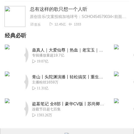
总有这样的歌只想一个人听
原创音乐/文案投稿加地球号：SOHO454579034<前面英文是大写>带上你的音乐和故事与我们相遇..每一位小伙伴的经历都是我们创作的源头..
12.45亿
1333
音乐
经典必听
蛊真人｜大爱仙尊｜热血｜老宝玉｜多人VIP免费有声剧
专辑播放量超19.7亿
19.07亿
青山丨头陀渊演播丨轻松搞笑丨重生穿越丨古代权谋丨VIP免费 | 多人有声剧
主播粉丝1659万
11.31亿
盗墓笔记 全8部丨豪华CV版丨苏尚卿&边江 领衔 多人有声剧丨冠声文化丨南派三叔
连载节目超七百集
1593.26万