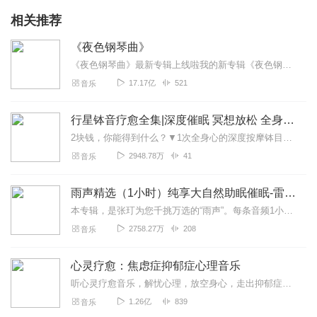
相关推荐
《夜色钢琴曲》
《夜色钢琴曲》最新专辑上线啦我的新专辑《夜色钢琴曲最新专辑》（点击跳转）已经上线，新专辑是《夜色钢琴曲》的升级版，我精选了诸多经典原创作品与大家分享，愿未来...
17.17亿
521
音乐
行星钵音疗愈全集|深度催眠 冥想放松 全身心深度按摩
2块钱，你能得到什么？▼1次全身心的深度按摩钵目前已广泛地被应用于美容Spa和按摩养生馆的疗程中，许多疗愈师使用铜钵在身体上，发现5分钟铜钵按摩的深度放松，效...
2948.78万
41
音乐
雨声精选（1小时）纯享大自然助眠催眠-雷雨声，下雨
本专辑，是张玎为您千挑万选的“雨声”。每条音频1小时，中间没有打扰。有轻柔细雨、淅淅沥沥；雨滴入水，滴答作响；隐隐雷声，隆隆为伴；流水潺潺，映入耳畔。这里没有音...
2758.27万
208
音乐
心灵疗愈：焦虑症抑郁症心理音乐
听心灵疗愈音乐，解忧心理，放空身心，走出抑郁症、焦虑症、恐惧症等情绪困扰。疗愈音乐=心灵养生最有效的聆听建议：步骤一、选择安静的环境，闭目静卧或坐。步骤二、根据...
1.26亿
839
音乐