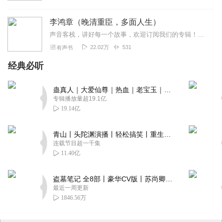
李鸿章（晚清重臣，多面人生）
声音客栈，讲好每一个故事，欢迎订阅我们的专辑！《李鸿章》(全三册)是著名作家张鸿福“近代名臣系列”历史小说之一，与《林则徐》(全二册)《左宗棠》(全二册)《袁世...
22.02万
531
有声书
经典必听
蛊真人｜大爱仙尊｜热血｜老宝玉｜多人VIP免费有声剧
专辑播放量超19.1亿
19.14亿
青山丨头陀渊演播丨轻松搞笑丨重生穿越丨古代权谋丨VIP免费 | 多人有声剧
连载节目超一千集
11.40亿
盗墓笔记 全8部丨豪华CV版丨苏尚卿&边江 领衔 多人有声剧丨冠声文化丨南派三叔
最近一周更新
1846.56万