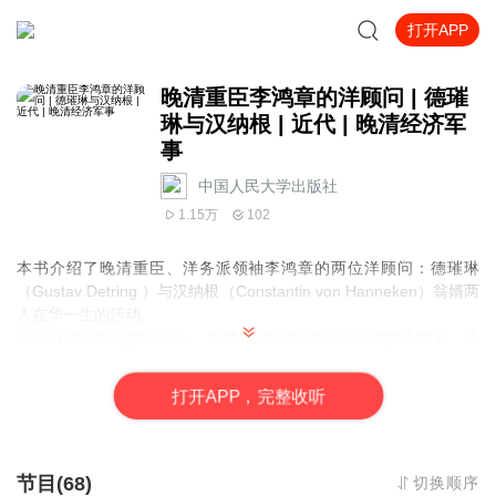
打开APP
晚清重臣李鸿章的洋顾问 | 德璀
琳与汉纳根 | 近代 | 晚清经济军
事
中国人民大学出版社
1.15万
102
本书介绍了晚清重臣、洋务派领袖李鸿章的两位洋顾问：德璀琳
（Gustav Detring ）与汉纳根（Constantin von Hanneken）翁婿两
人在华一生的活动。
作为有雄心壮志的年轻人，在晚清政府发动自强运动的环境下，两
人不但恭逢其时参与了中国在军事、经济、外交、教育等各个方面
的改革，也在中国开创出属于个人的一番事业。本书通过两人在华
打
开
A
P
P，完整收听
的特殊经历，呈现出在华外国侨民群体的整体状况，并分析其对中
国现代化所发生的作用。
节目(68)
切换顺序