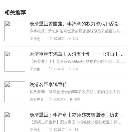
相关推荐
晚清重臣曾国藩、李鸿章的权力游戏 | 话说清朝
你将收获1.承包你茶余饭后的历史趣味谈资2.颠覆认知，满足你对历史的好奇心3.读史使人明智，让你学会人情世故4.向晚清大佬借智慧，看大人物悲欢浮沉主播介绍：大施...
10.05万
141
历史
大清重臣李鸿章丨关河五十州丨一寸河山丨齐名曾国藩
【开奖啦！！】恭喜@WK66@付林福临@路明非、绘梨衣在专辑好评活动中获得月票总榜前3名！将获得《曾国藩：又笨又慢平天下》实体书1本！麻烦在2024.6...
72.49万
258
历史
晚清名臣李鸿章传
从政40年，遭遇创纪录的800多次弹劾，有的是小人告密，有的是上司打压，有的是亲信背叛，有的是政敌陷害，有的是捕风捉影，有的是证据确凿，面对无数或明或暗的对手，...
208.04万
105
有声书
晚清重臣：李鸿章丨亦师亦友曾国藩丨历史故事权术谋略
【重磅上新推荐】蒙古帝国：揭秘铁骑横扫欧亚丨评书百家讲坛丨蒙古秘史全面解读蒙古帝国波澜壮阔的历史，破解中世纪强大帝国的兴衰秘密！————————————————...
79.96万
483
历史