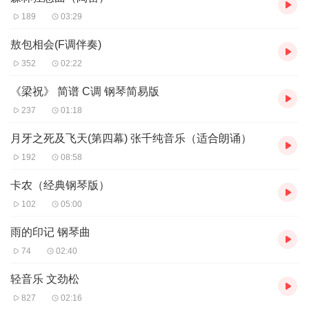
189
03:29
敖包相会(F调伴奏)
352
02:22
《梁祝》 简谱 C调 钢琴简易版
237
01:18
月牙之死及飞天(第四幕) 张千纯音乐（适合朗诵）
192
08:58
卡农（经典钢琴版）
102
05:00
雨的印记 钢琴曲
74
02:40
轻音乐 文劲松
827
02:16