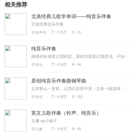
相关推荐
北美经典儿歌学单词——纯音乐伴奏
北美经典音乐伴奏
2.91万
15
有声书
纯音乐伴奏
南楼的轻扇曾让我轻叹，易的淡眉曾让我意清。不知是无病呻吟，还是内心确是空旷，在雨纷飞的夏季，浇的都是愁，漂的都是诗，“流萤闻夏夜，巷幽影更长，芳菲歇，片片弥香；...
4.50万
44
音乐
原创纯音乐伴奏曲钢琴曲
总有那么一首歌，让我们百听不厌；总有一曲旋律，让我们的心为之震颤；眼睛收集景色，耳朵感受共鸣！在这个躁动的时代，给心寻找一处安宁之所，歌里有我们的故事，有我们想...
4.04万
153
音乐
英文儿歌伴奏（铃声、纯音乐）
主播:up小柚子
9.92万
65
儿童