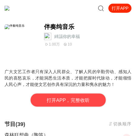
打开APP
伴奏纯音乐
緈諨你的幸福
1.00万
10
广大文艺工作者只有深入人民群众、了解人民的辛勤劳动、感知人
民的喜怒哀乐，才能洞悉生活本质，才能把握时代脉动，才能领悟
人民心声，才能使文艺创作具有深沉的力量和隽永的魅力！
打
开
A
P
P，完整收听
节目(39)
切换顺序
森林狂想曲（陶笛）