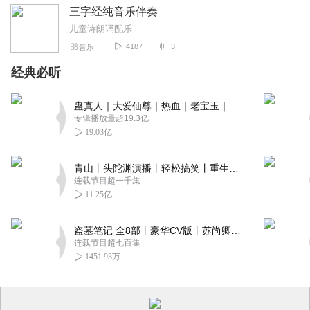
三字经纯音乐伴奏
儿童诗朗诵配乐
4187
3
音乐
经典必听
蛊真人｜大爱仙尊｜热血｜老宝玉｜多人VIP免费有声剧
专辑播放量超19.3亿
19.03亿
青山丨头陀渊演播丨轻松搞笑丨重生穿越丨古代权谋丨VIP免费 | 多人有声剧
连载节目超一千集
11.25亿
盗墓笔记 全8部丨豪华CV版丨苏尚卿&边江 领衔 多人有声剧丨冠声文化丨南派三叔
连载节目超七百集
1451.93万