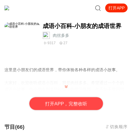
打开APP
成语小百科-小朋友的成语世界
肉丝多多
9317
27
这里是小朋友们的成语世界，带你体验各种各样的成语小故事。
大家好，欢迎收听成语小百科，我是肉丝多多。希望通过一个个的
成语小故事，给小朋友创造轻松愉悦的学习氛围，在不知不觉间增
长知识。
打
开
A
P
P，完整收听
每天至少更新一集，欢迎订阅！
今天开始恢复正常更新，敬请期待~
节目(66)
切换顺序