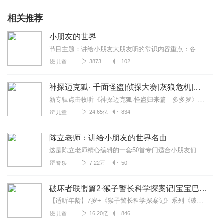
相关推荐
小朋友的世界
节目主题：讲给小朋友大朋友听的常识内容重点：各类科普百科知识，让我们与小朋友更加亲近，互动更顺畅。更新频率：每日一更新
3873
102
儿童
神探迈克狐· 千面怪盗|侦探大赛|灰狼危机|多多罗
新专辑点击收听《神探迈克狐·怪盗归来篇｜多多罗》！！！>>>点击进入主播橱窗购买《神探迈克狐》系列图书吧!<<<多多罗故事【点击前往】收听多多罗其他好玩有趣的故...
24.65亿
834
儿童
陈立老师：讲给小朋友的世界名曲
这是陈立老师精心编辑的一套50首专门适合小朋友们欣赏聆听的世界经典名曲，其中以娓娓的讲述，引导小朋友一边欣赏名曲，一面展开想象，在轻松愉悦中，使孩子获得最美好的...
7.22万
50
音乐
破坏者联盟篇2·猴子警长科学探案记|宝宝巴士故事
【适听年龄】7岁+《猴子警长科学探案记》系列《破坏者联盟篇1·猴子警长科学探案记》>>>《破坏者联盟篇2·猴子警长科学探案记》>>>《破坏者联盟篇3·猴子警长科...
16.20亿
846
儿童