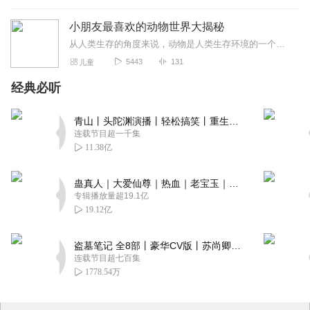
小朋友最喜欢的动物世界大揭秘
从人类生存的角度来说，动物是人类生存环境的一个组成部分，是维持人类生存的基础，，以及维持人类生存环境的一些稳定状态（比如蚯蚓松土，穿山甲打洞，啄木鸟啄树等），这...
5443
131
儿童
经典必听
青山丨头陀渊演播丨轻松搞笑丨重生穿越丨古代权谋丨VIP免费 | 多人有声剧
连载节目超一千集
11.38亿
蛊真人｜大爱仙尊｜热血｜老宝玉｜多人VIP免费有声剧
专辑播放量超19.1亿
19.12亿
盗墓笔记 全8部丨豪华CV版丨苏尚卿&边江 领衔 多人有声剧丨冠声文化丨南派三叔
连载节目超七百集
1778.54万