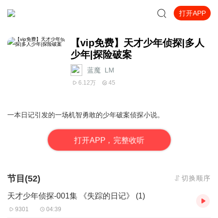
打开APP
【vip免费】天才少年侦探|多人
少年|探险破案
蓝魔_LM
6.12万
45
一本日记引发的一场机智勇敢的少年破案侦探小说。
打
开
A
P
P，完整收听
节目(52)
切换顺序
天才少年侦探-001集 《失踪的日记》 (1)
9301
04:39