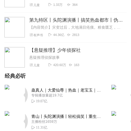
1.33万
364
儿童
知忆_v
非常好的内容，节省了看纸质书的时间，主播的声音具特
第九特区丨头陀渊演播丨搞笑热血都市丨伪戒丨VIP免费多人有声剧
色，让人越听越喜欢。经典永远值得仔细咀嚼，玩味。感谢
主播团队带来的这么好的节目。
【内容简介】灾变过后，大地满目疮痍。粮食匮乏，资源紧俏，局势混乱……一位从待规划区杀出来的青年，背对着漫天黄沙，孤身来到九区谋生，却不曾想偶然结识三五好友，一念...
44.36亿
2813
有声书
回复
2024-08-30
0
弋之小兔
【悬疑推理】少年侦探社
哇，这本小说听起来超级有趣呢！📚🕵️‍♂️ 首先，以一本日记作
悬疑推理侦探故事
为破案的关键线索，这个设定就充满了悬念和神秘感，让人
420.60万
163
儿童
忍不住想要一口气听完，找出日记中隐藏的秘密！🔍🔎 而
经典必听
且，少年侦探的角色设定也超级吸引人！机智又勇敢，简直
就是我们心中的小英雄嘛！💪✨他的每一个推理，每一次发
蛊真人｜大爱仙尊｜热血｜老宝玉｜多人VIP免费有声剧
现，都让人紧张又兴奋，仿佛自己也成为了破案的一员呢！
专辑播放量超19.7亿
回复
2024-08-08
0
19.07亿
苁蓉的从容
青山丨头陀渊演播丨轻松搞笑丨重生穿越丨古代权谋丨VIP免费 | 多人有声剧
蓝魔出品，品质一流，热血小小少年和他妈咪的睡前交流时
主播粉丝1659万
11.31亿
光，从小侦探开始，推荐推荐！！！