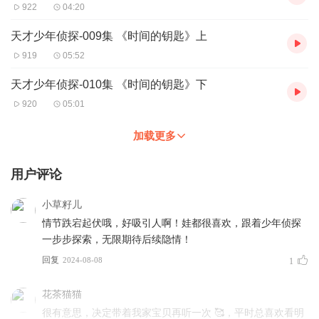
922
04:20
天才少年侦探-009集 《时间的钥匙》上
919
05:52
天才少年侦探-010集 《时间的钥匙》下
920
05:01
加载更多
用户评论
小草籽儿
情节跌宕起伏哦，好吸引人啊！娃都很喜欢，跟着少年侦探
一步步探索，无限期待后续隐情！
回复
2024-08-08
1
花茶猫猫
很有意思，决定带着我家宝贝再听一次 🥰，平时总喜欢看明