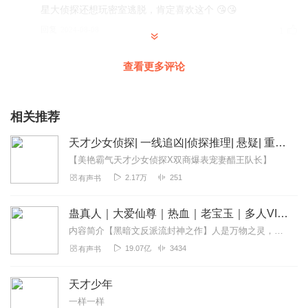
星大侦探还想玩密室逃脱，肯定喜欢这个 😘😘
回复
2024-08-08
1
梦到十一两
查看更多评论
天才说：穿着草鞋闯江湖：大娃加攻击带棍子，续航带镜子!
轩辕剑太费资源!二娃加攻击就带混天绫，加续航就带子!三娃
和二娃-样!四娃天仙带镜子!五娃和二三娃一样!
相关推荐
回复
2025-10-18
0
天才少女侦探| 一线追凶|侦探推理| 悬疑| 重生|多人有声剧
【美艳霸气天才少女侦探X双商爆表宠妻醋王队长】
路边一书虫
2.17万
251
有声书
娓娓道来的感觉，很适合孩子听！强烈推荐！
回复
2025-10-17
0
蛊真人｜大爱仙尊｜热血｜老宝玉｜多人VIP免费有声剧
内容简介【黑暗文反派流封神之作】人是万物之灵，蛊是天地真精。一个穿越者不断重生的故事。一个养蛊、炼蛊、用蛊的奇特世界。配音组（男角色）老宝玉旁白...
雪八爷
19.07亿
3434
有声书
保持一颗童心，保持你未泯的情绪，探索未知，拯救世界哈
哈
天才少年
回复
2024-09-02
0
一样一样