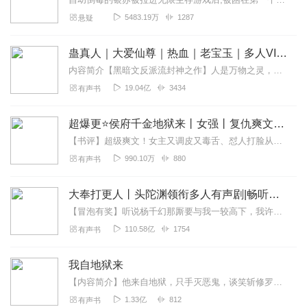
5483.19万
1287
悬疑
蛊真人｜大爱仙尊｜热血｜老宝玉｜多人VIP免费有声剧
内容简介【黑暗文反派流封神之作】人是万物之灵，蛊是天地真精。一个穿越者不断重生的故事。一个养蛊、炼蛊、用蛊的奇特世界。配音组（男角色）老宝玉旁白...
19.04亿
3434
有声书
超爆更⭐侯府千金地狱来丨女强丨复仇爽文丨爆笑丨VIP免费多人有声剧
【书评】超级爽文！女主又调皮又毒舌、怼人打脸从不拖沓，一身反骨对抗一切规则！亲娘不认，族人鄙夷，都说她是个没人在意的短命村姑，她微微一笑，转头就在灵堂上砸了恶道...
990.10万
880
有声书
大奉打更人丨头陀渊领衔多人有声剧|畅听全集|王鹤棣、田曦薇主演影视剧原著|卖报小郎君
【冒泡有奖】听说杨千幻那厮要与我一较高下，我许七安要开始装叉了！快进入声音播放页戳下方输入框，冒个泡偷偷告诉我，我要用哪些诗词才能胜过他？说得好的，有赏！202...
110.58亿
1754
有声书
我自地狱来
【内容简介】他来自地狱，只手灭恶鬼，谈笑斩修罗，却没想到碰上这种事……地狱最强大的鬼王——黑皇林寒，在和地藏王的战斗中，引发时空乱流，重生回到大三的暑假。【作者...
1.33亿
812
有声书