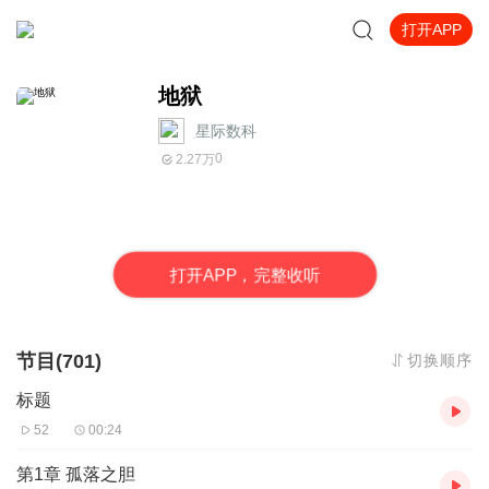
打开APP
地狱
星际数科
0
2.27万
打
开
A
P
P，完整收听
节目(701)
切换顺序
标题
52
00:24
第1章 孤落之胆