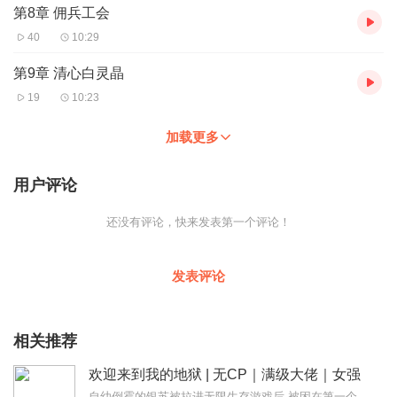
第8章 佣兵工会
40
10:29
第9章 清心白灵晶
19
10:23
加载更多
用户评论
还没有评论，快来发表第一个评论！
发表评论
相关推荐
欢迎来到我的地狱 | 无CP｜满级大佬｜女强
自幼倒霉的银苏被拉进无限生存游戏后,被困在第一个副本，要死要活无限轮回无数次，终于回到正常游戏进程。终于不用面对同一批怪物的银苏泪流满面，决定好好和怪物们交朋友...