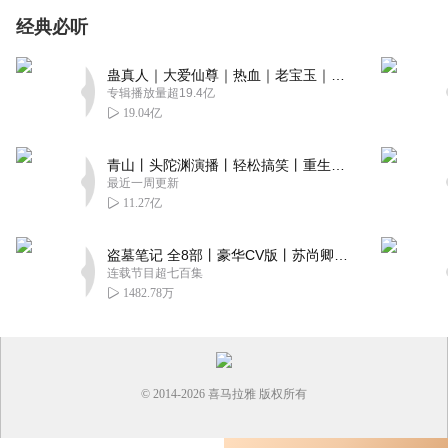
经典必听
蛊真人｜大爱仙尊｜热血｜老宝玉｜多人VIP免费有声剧
专辑播放量超19.4亿
19.04亿
青山丨头陀渊演播丨轻松搞笑丨重生穿越丨古代权谋丨VIP免费 | 多人有声剧
最近一周更新
11.27亿
盗墓笔记 全8部丨豪华CV版丨苏尚卿&边江 领衔 多人有声剧丨冠声文化丨南派三叔
连载节目超七百集
1482.78万
© 2014-
2026
喜马拉雅 版权所有