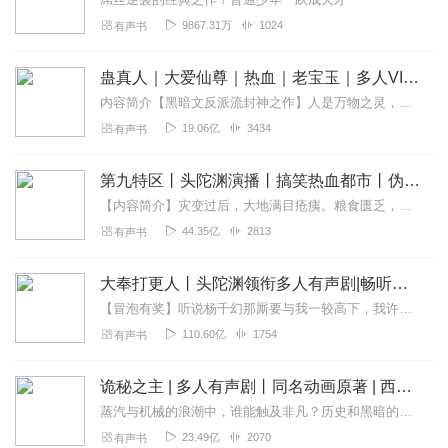
9867.31万
1024
有声书
蛊真人｜大爱仙尊｜热血｜老宝玉｜多人VIP免费有声剧
内容简介【黑暗文反派流封神之作】人是万物之灵，蛊是天地真精。一个穿越者不断重生的故事。一个养蛊、炼蛊、用蛊的奇特世界。配音组（男角色）老宝玉旁白...
19.06亿
3434
有声书
第九特区丨头陀渊演播丨搞笑热血都市丨伪戒丨VIP免费多人有声剧
【内容简介】灾变过后，大地满目疮痍。粮食匮乏，资源紧俏，局势混乱……一位从待规划区杀出来的青年，背对着漫天黄沙，孤身来到九区谋生，却不曾想偶然结识三五好友，一念...
44.35亿
2813
有声书
大奉打更人丨头陀渊领衔多人有声剧|畅听全集|王鹤棣、田曦薇主演影视剧原著|卖报小郎君
【冒泡有奖】听说杨千幻那厮要与我一较高下，我许七安要开始装叉了！快进入声音播放页戳下方输入框，冒个泡偷偷告诉我，我要用哪些诗词才能胜过他？说得好的，有赏！202...
110.60亿
1754
有声书
诡秘之主 | 多人有声剧丨同名动画原著 | 西幻克苏鲁 | 乌贼作品
蒸汽与机械的浪潮中，谁能触及非凡？历史和黑暗的迷雾里，又是谁在耳语？我从诡秘中醒来，睁眼看见这个世界：枪械，大炮，巨舰，飞空艇，差分机；魔药，占卜，诅咒，倒吊人...
23.49亿
2070
有声书