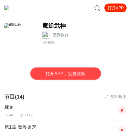
打开APP
魔逆武神
星际数科
0
492
打
开
A
P
P，完整收听
节目(14)
切换顺序
标题
44
00:12
第1章 魔兽巢穴