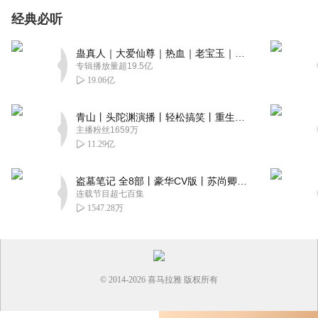
经典必听
蛊真人｜大爱仙尊｜热血｜老宝玉｜多人VIP免费有声剧
专辑播放量超19.5亿
19.06亿
青山丨头陀渊演播丨轻松搞笑丨重生穿越丨古代权谋丨VIP免费 | 多人有声剧
主播粉丝1659万
11.29亿
盗墓笔记 全8部丨豪华CV版丨苏尚卿&边江 领衔 多人有声剧丨冠声文化丨南派三叔
连载节目超七百集
1547.28万
© 2014-
2026
喜马拉雅 版权所有