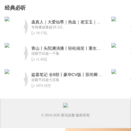
经典必听
蛊真人｜大爱仙尊｜热血｜老宝玉｜多人VIP免费有声剧
专辑播放量超19.1亿
19.17亿
青山丨头陀渊演播丨轻松搞笑丨重生穿越丨古代权谋丨VIP免费 | 多人有声剧
连载节目超一千集
11.45亿
盗墓笔记 全8部丨豪华CV版丨苏尚卿&边江 领衔 多人有声剧丨冠声文化丨南派三叔
连载节目超七百集
1974.10万
© 2014-
2026
喜马拉雅 版权所有