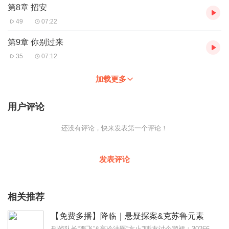
第8章 招安
49
07:22
第9章 你别过来
35
07:12
加载更多
用户评论
还没有评论，快来发表第一个评论！
发表评论
相关推荐
【免费多播】降临｜悬疑探案&克苏鲁元素
刑侦队长“严飞”&高冷法医“方止”|听友讨企鹅裙：302666867前排预警，本文为克苏鲁元素现代刑侦文，谢绝评论区案件剧透!...