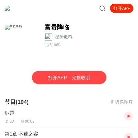
打开APP
富贵降临
星际数科
0
6106
打
开
A
P
P，完整收听
节目(194)
切换顺序
标题
33
00:06
第1章 不速之客