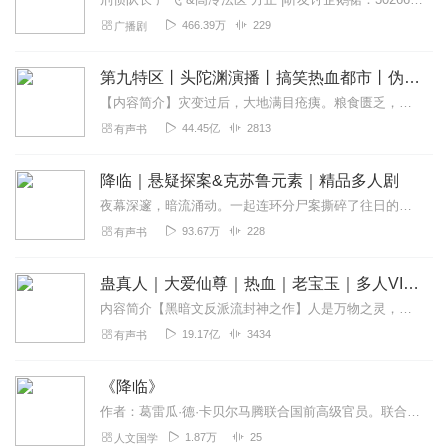
466.39万
229
广播剧
第九特区丨头陀渊演播丨搞笑热血都市丨伪戒丨VIP免费多人有声剧
【内容简介】灾变过后，大地满目疮痍。粮食匮乏，资源紧俏，局势混乱……一位从待规划区杀出来的青年，背对着漫天黄沙，孤身来到九区谋生，却不曾想偶然结识三五好友，一念...
44.45亿
2813
有声书
降临｜悬疑探案&克苏鲁元素｜精品多人剧
夜幕深邃，暗流涌动。一起连环分尸案撕碎了往日的平静，死者死相惨烈，尸体还被刻上了不知名的诡异符号。严飞顶着破案的压力和新同事法医方止的莫名针对疲惫不堪，接...
93.67万
228
有声书
蛊真人｜大爱仙尊｜热血｜老宝玉｜多人VIP免费有声剧
内容简介【黑暗文反派流封神之作】人是万物之灵，蛊是天地真精。一个穿越者不断重生的故事。一个养蛊、炼蛊、用蛊的奇特世界。配音组（男角色）老宝玉旁白...
19.17亿
3434
有声书
《降临》
作者：葛雷瓜·德·卡贝尔马腾联合国前高级官员。联合国对抗沙漠化国际公约组织副秘书长。美国约翰·霍普金斯大学国际关系学硕士，政治科学文学硕士，日内瓦大学法学硕士。...
1.87万
25
人文国学