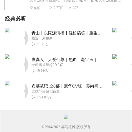
大哥远喜马拉雅唯一指定官方账号，记录大哥远直播时讲述每段故事会，用最接地气的东北话带你身临其境走进每一段故事会，你笑了就行，不要纠结故事的真实性。故事消失的就是...
2.77亿
297
娱乐
经典必听
青山丨头陀渊演播丨轻松搞笑丨重生穿越丨古代权谋丨VIP免费 | 多人有声剧
最近一周更新
11.36亿
蛊真人｜大爱仙尊｜热血｜老宝玉｜多人VIP免费有声剧
专辑播放量超19.1亿
19.11亿
盗墓笔记 全8部丨豪华CV版丨苏尚卿&边江 领衔 多人有声剧丨冠声文化丨南派三叔
连载节目超七百集
1721.07万
© 2014-
2026
喜马拉雅 版权所有