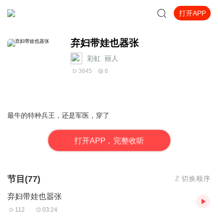
打开APP
弃妇带娃也器张
彩虹_丽人
3645
6
最牛的特种兵王，还是军医，穿了
打
开
A
P
P，完整收听
节目(77)
切换顺序
弃妇带娃也嚣张
112
03:24