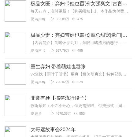
极品女医：弃妇带娃也嚣张|女强爽文 |古言穿越|多人有声剧
每天八点，准时更新！【购买须知】1、本作品为付费有声书，购买成功后，即可收听。2、版权归原作者所有，严禁翻录成任何形式，严禁在任何第三方平台传播，违者将追究其法...
592.89万
475
有声书
极品少妻：弃妇带娃也嚣张|霸总甜宠|豪门|高甜萌宝
【内容简介】闵暖怀胎九月，亲眼目睹渣男的恶行，险些惨死在渣妹手中六年后，她携超萌小包子华丽归来孩子亲爹的身份闪瞎所有人狗眼亲爹身边还有一个和小包子一模一样的小男...
557.79万
495
有声书
重生弃妇 带着萌娃也嚣张
vx查找【雨叶子听书】更爽【爆笑萌爽文】特种部队军医出身，中西医尽皆大成，顾长生觉得这趟穿越之旅，来的太尼玛坑姐！一朝穿越就附赠儿子一只，嗯，这感觉不错...
726.02万
529
有声书
非常有梗【搞笑流行段子】
收听须知：不许不开心，催更需投喂。付费形式：周一付费更新，周四免费更新。不定期加更。会员免费听，或单期2.99元订购听（二选一即可）！本节目由喜马拉雅独家出品说...
4670.35万
853
娱乐
大哥远故事会2024年